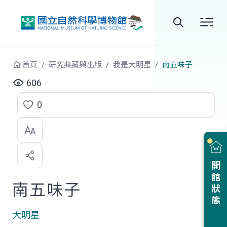
跳到中央內容區塊
全
站
首頁
研究典藏與出版
我是大明星
南五味子
搜
606
尋
0
點
選
喜
開館狀態
歡
南五味子
大明星