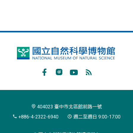
國
立
自
Facebook
Instagram
Youtube
RSS
然
訂
科
閱
學
404023 臺中市北區館前路一號
博
+886-4-2322-6940
週二至週日 9:00-17:00
物