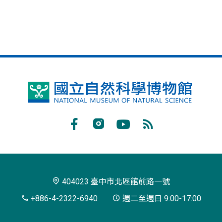
國
立
自
Facebook
Instagram
Youtube
RSS
然
訂
科
閱
學
404023 臺中市北區館前路一號
博
+886-4-2322-6940
週二至週日 9:00-17:00
物