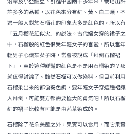
沿岸及小亞細亞。引進中國兩千多年來，栽培出許
許多多的品種，以花色來分有紅、黃、白三類，不
過一般人對於石榴花的印象大多是紅色的，所以有
「五月榴花紅似火」的說法。古代婦女穿的裙子之
中，石榴般的紅色很受年輕女子的喜愛，所以當年
輕男子心儀某女子時，常會被說成「拜倒石榴裙
下」，至於這種鮮豔的紅色是不是用石榴染的？那
就值得討論了。雖然石榴可以做染料，但目前利用
石榴染出來的都偏褐色調，要年輕女子穿這種裙讓
人拜倒，可能雙方都需要極大的勇氣吧！所以石榴
紅的裙子比較有可能是由茜草染成的。
石榴除了花朵美艷之外，果實可以食用，而它果實