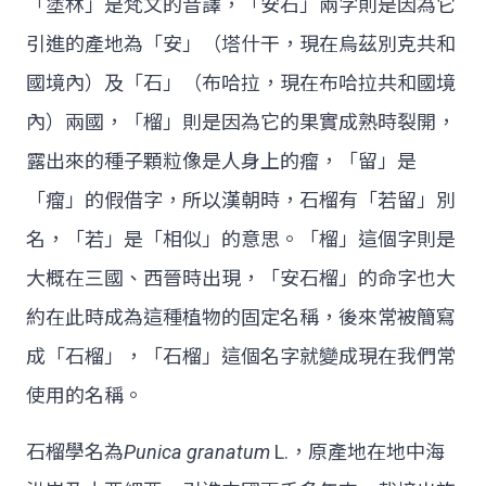
「塗林」是梵文的音譯，「安石」兩字則是因為它
引進的產地為「安」（塔什干，現在烏茲別克共和
國境內）及「石」（布哈拉，現在布哈拉共和國境
內）兩國，「榴」則是因為它的果實成熟時裂開，
露出來的種子顆粒像是人身上的瘤，「留」是
「瘤」的假借字，所以漢朝時，石榴有「若留」別
名，「若」是「相似」的意思。「榴」這個字則是
大概在三國、西晉時出現，「安石榴」的命字也大
約在此時成為這種植物的固定名稱，後來常被簡寫
成「石榴」，「石榴」這個名字就變成現在我們常
使用的名稱。
石榴學名為
Punica granatum
L.，原產地在地中海