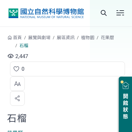
跳到中央內容區塊
全
站
首頁
展覽與劇場
展區資訊
植物園
花果曆
搜
石榴
尋
2,447
0
點
選
喜
開館狀態
歡
石榴