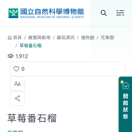
跳到中央內容區塊
全
站
首頁
展覽與劇場
展區資訊
植物園
花果曆
搜
草莓番石榴
尋
1,912
0
點
選
喜
開館狀態
歡
草莓番石榴