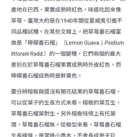
產地在巴西，果實成熟時紅色，味道吃起來像
草苺，臺灣大約是在1940年間從夏威夷引進不
同品種試種。在某些文線上，把草苺番石榴當
做是「檸檬番石榴」（Lemon Guava；
Psidium
littorale
Radd.）的一個變種，它們兩個的最大
差別在於草莓番石榴果實成熟時外皮紅色，而
檸檬番石榴成熟時是鮮黃色。
要分辨榕樹與還沒有開花結果的草莓番石榴，
可以從葉子的生長方式來看。榕樹的葉互生，
草莓番石榴葉對生。另外榕樹枝條上有托葉
環，草莓番石榴無。從樹型來看，草莓番石榴
生長緩慢，是常綠小喬木，不會長成參天巨