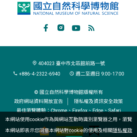
國
立
自
Facebook
Instagram
Youtube
RSS
然
訂
科
閱
學
404023 臺中市北區館前路一號
博
+886-4-2322-6940
週二至週日 9:00-17:00
物
© 國立自然科學博物館版權所有
館
政府網站資料開放宣告
隱私權及資訊安全政策
最佳瀏覽體驗：Chrome、Firefox、Edge、Safari
本網站使用cookie作為與網站互動時識別瀏覽器之用，瀏覽
本網站即表示您同意本網站對cookie的使用及相關
隱私權政