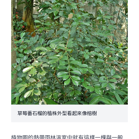
草莓番石榴的植株外型看起來像榕樹
植物園的熱帶雨林溫室中就有這樣一棵與一般