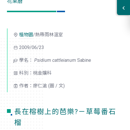
花果曆
植物園
/熱帶雨林溫室
2009/06/23
學名：
Psidium cattleianum
Sabine
科別：桃金孃科
作者：廖仁滄 (圖 / 文)
長在榕樹上的芭樂?－草莓番石
榴