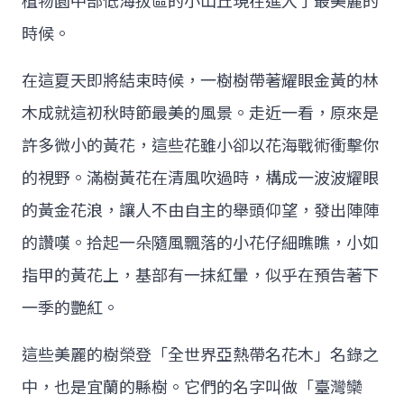
植物園中部低海拔區的小山丘現在進入了最美麗的
時候。
在這夏天即將結束時候，一樹樹帶著耀眼金黃的林
木成就這初秋時節最美的風景。走近一看，原來是
許多微小的黃花，這些花雖小卻以花海戰術衝擊你
的視野。滿樹黃花在清風吹過時，構成一波波耀眼
的黃金花浪，讓人不由自主的舉頭仰望，發出陣陣
的讚嘆。拾起一朵隨風飄落的小花仔細瞧瞧，小如
指甲的黃花上，基部有一抹紅暈，似乎在預告著下
一季的艷紅。
這些美麗的樹榮登「全世界亞熱帶名花木」名錄之
中，也是宜蘭的縣樹。它們的名字叫做「臺灣欒