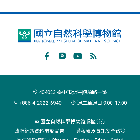
國
立
自
Facebook
Instagram
Youtube
RSS
然
訂
科
閱
學
404023 臺中市北區館前路一號
博
+886-4-2322-6940
週二至週日 9:00-17:00
物
© 國立自然科學博物館版權所有
館
政府網站資料開放宣告
隱私權及資訊安全政策