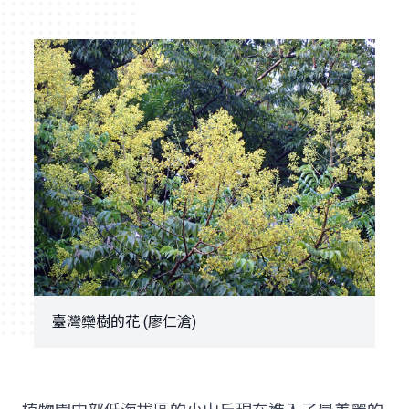
臺灣欒樹的花 (廖仁滄)