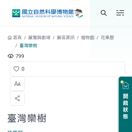
跳到中央內容區塊
全
站
首頁
展覽與劇場
展區資訊
植物園
花果曆
搜
臺灣欒樹
尋
799
0
點
選
喜
開館狀態
歡
臺灣欒樹