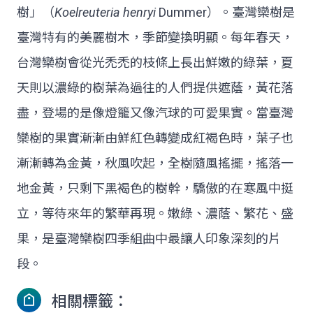
樹」（
Koelreuteria henryi
Dummer）。臺灣欒樹是
臺灣特有的美麗樹木，季節變換明顯。每年春天，
台灣欒樹會從光禿禿的枝條上長出鮮嫩的綠葉，夏
天則以濃綠的樹葉為過往的人們提供遮蔭，黃花落
盡，登場的是像燈籠又像汽球的可愛果實。當臺灣
欒樹的果實漸漸由鮮紅色轉變成紅褐色時，葉子也
漸漸轉為金黃，秋風吹起，全樹隨風搖擺，搖落一
地金黃，只剩下黑褐色的樹幹，驕傲的在寒風中挺
立，等待來年的繁華再現。嫩綠、濃蔭、繁花、盛
果，是臺灣欒樹四季組曲中最讓人印象深刻的片
段。
相關標籤：