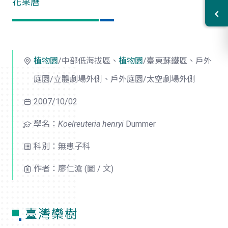
花果曆
植物園
/中部低海拔區、
植物園
/臺東蘇鐵區、戶外
庭園/立體劇場外側、戶外庭園/太空劇場外側
2007/10/02
學名：
Koelreuteria henryi
Dummer
科別：無患子科
作者：廖仁滄 (圖 / 文)
臺灣欒樹