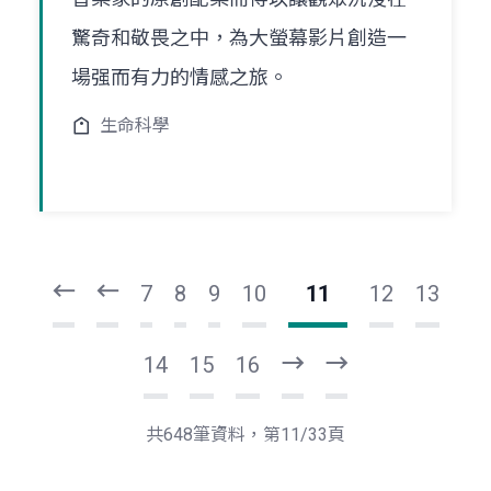
驚奇和敬畏之中，為大螢幕影片創造一
場强而有力的情感之旅。
生命科學
頁
頁
一
一
第
上
7
8
9
10
11
12
13
14
15
16
下
最
一
後
頁
一
共648筆資料，第11/33頁
頁