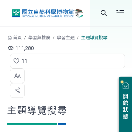
跳到中央內容區塊
全
站
首頁
學習與推廣
學習主題
主題導覽搜尋
搜
111,280
尋
11
點
選
喜
開館狀態
歡
主題導覽搜尋