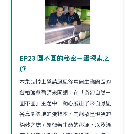
EP.23 圓不圓的秘密－蛋探索之
旅
本集張博士邀請鳳凰谷鳥園生態園區的
曾柏強獸醫師來開講，在「奇幻自然－
圓不圓」主題中，精心展出了來自鳳凰
谷鳥園等地的蛋標本，向觀眾呈現蛋的
絕妙之處，象徵著生命的起源，以及適