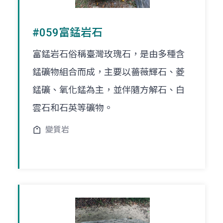
#059富錳岩石
富錳岩石俗稱臺灣玫瑰石，是由多種含
錳礦物組合而成，主要以薔薇輝石、菱
錳礦、氧化錳為主，並伴隨方解石、白
雲石和石英等礦物。
變質岩