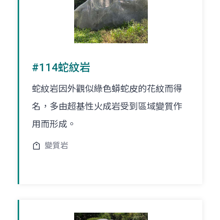
#114蛇紋岩
蛇紋岩因外觀似綠色蟒蛇皮的花紋而得
名，多由超基性火成岩受到區域變質作
用而形成。
變質岩