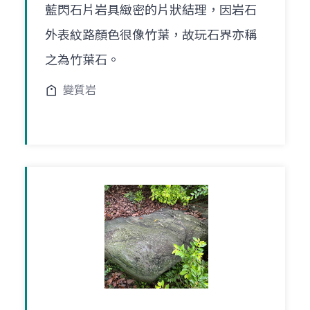
藍閃石片岩具緻密的片狀結理，因岩石
外表紋路顏色很像竹葉，故玩石界亦稱
之為竹葉石。
變質岩