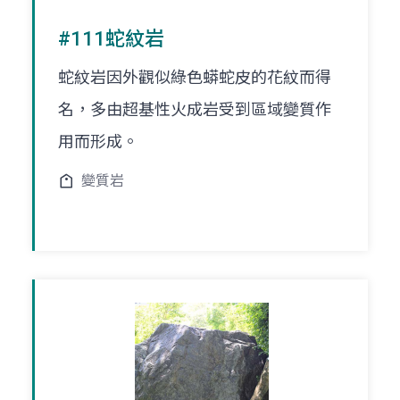
#111蛇紋岩
蛇紋岩因外觀似綠色蟒蛇皮的花紋而得
名，多由超基性火成岩受到區域變質作
用而形成。
變質岩