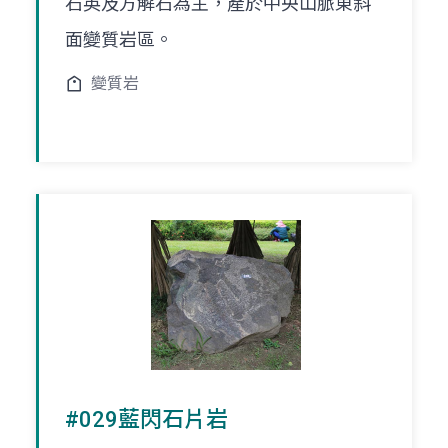
石英及方解石為主，產於中央山脈東斜
面變質岩區。
變質岩
#029藍閃石片岩