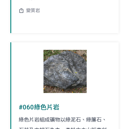
變質岩
#060綠色片岩
綠色片岩組成礦物以綠泥石、綠簾石、