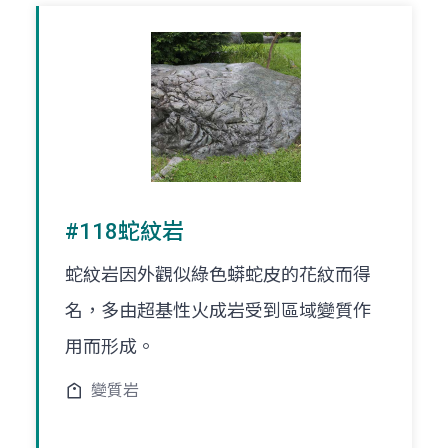
#118蛇紋岩
蛇紋岩因外觀似綠色蟒蛇皮的花紋而得
名，多由超基性火成岩受到區域變質作
用而形成。
變質岩