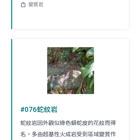
變質岩
#076蛇紋岩
蛇紋岩因外觀似綠色蟒蛇皮的花紋而得
名，多由超基性火成岩受到區域變質作