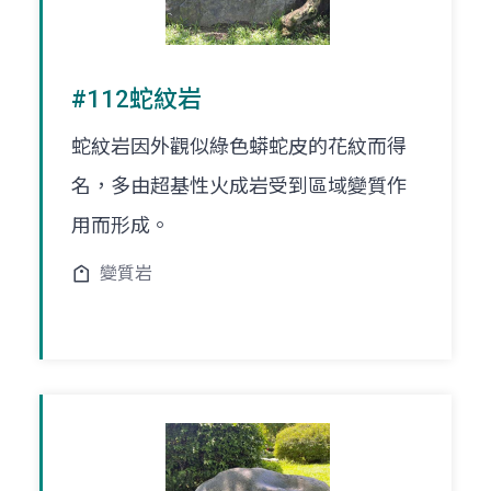
#112蛇紋岩
蛇紋岩因外觀似綠色蟒蛇皮的花紋而得
名，多由超基性火成岩受到區域變質作
用而形成。
變質岩