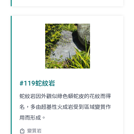
#119蛇紋岩
蛇紋岩因外觀似綠色蟒蛇皮的花紋而得
名，多由超基性火成岩受到區域變質作
用而形成。
變質岩