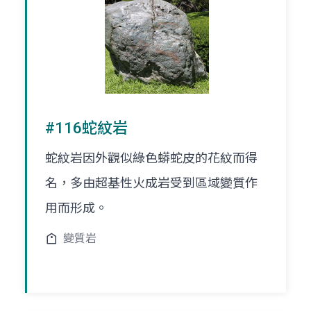
#116蛇紋岩
蛇紋岩因外觀似綠色蟒蛇皮的花紋而得
名，多由超基性火成岩受到區域變質作
用而形成。
變質岩