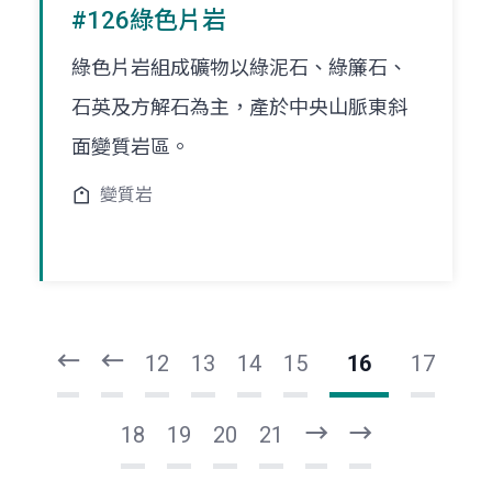
#126綠色片岩
綠色片岩組成礦物以綠泥石、綠簾石、
石英及方解石為主，產於中央山脈東斜
面變質岩區。
變質岩
頁
頁
一
一
第
上
12
13
14
15
16
17
18
19
20
21
下
最
一
後