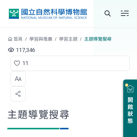
跳到中央內容區塊
全
站
首頁
學習與推廣
學習主題
主題導覽搜尋
搜
117,346
尋
11
點
選
喜
開館狀態
歡
主題導覽搜尋