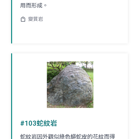
用而形成。
變質岩
#103蛇紋岩
蛇紋岩因外觀似綠色蟒蛇皮的花紋而得