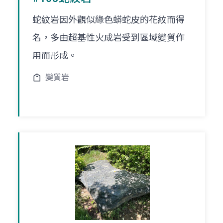
蛇紋岩因外觀似綠色蟒蛇皮的花紋而得
名，多由超基性火成岩受到區域變質作
用而形成。
變質岩