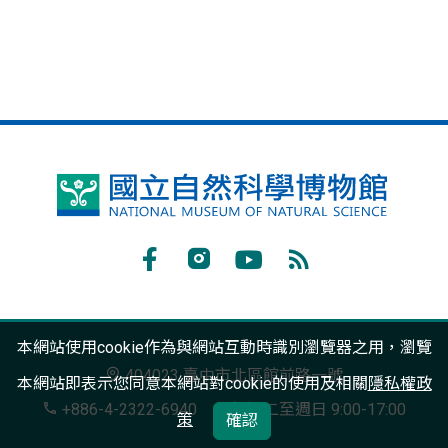
國
立
自
Facebook
Instagram
Youtube
RSS
然
訂
科
本網站使用cookie作為與網站互動時識別瀏覽器之用，瀏覽
閱
學
404023 臺中市北區館前路一號
本網站即表示您同意本網站對cookie的使用及相關
隱私權政
博
+886-4-2322-6940
週二至週日 9:00-17:00
策
確認
物