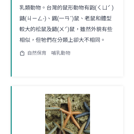
乳類動物。台灣的鼠形動物有鼩(ㄑㄩˊ )
鼱(ㄐㄧㄥ-)、鼴(一ㄢˇ)鼠、老鼠和體型
較大的松鼠及鼯(ㄨˊ)鼠，雖然外貌有些
相似，但牠們在分類上卻大不相同。
自然保育
哺乳動物