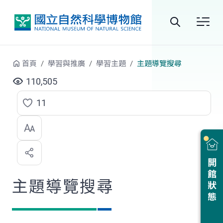
跳到中央內容區塊
全
站
首頁
學習與推廣
學習主題
主題導覽搜尋
搜
110,505
尋
11
點
選
喜
開館狀態
歡
主題導覽搜尋