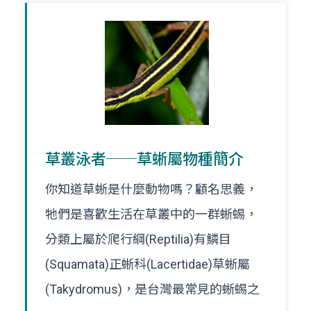
草叢泳者──草蜥屬物種簡介
你知道草蜥是什麼動物嗎？顧名思義，
牠們是喜歡生活在草叢中的一群蜥蜴，
分類上屬於爬行綱(Reptilia)有鱗目
(Squamata)正蜥科(Lacertidae)草蜥屬
(Takydromus)，是台灣最常見的蜥蜴之