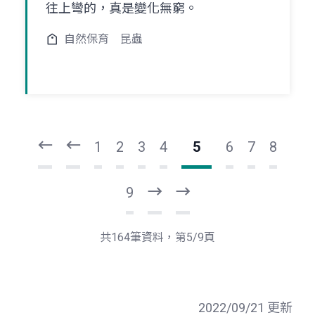
往上彎的，真是變化無窮。
自然保育
昆蟲
頁
頁
一
一
第
上
1
2
3
4
5
6
7
8
9
下
最
一
後
頁
一
共164筆資料，第5/9頁
頁
2022/09/21 更新