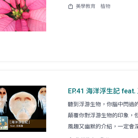
美學教育
植物
EP.41 海洋浮生記 fea
聽到浮游生物，你腦中閃過
顛覆你對浮游生物的印象，
風趣又幽默的介紹，一定會