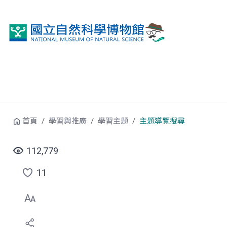
跳到中央內容區塊
首頁
學習與推廣
學習主題
主題導覽搜尋
112,779
11
點
選
喜