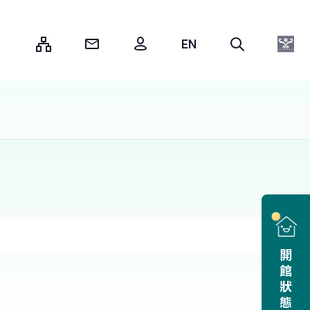
:::
開館狀態