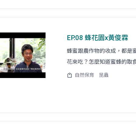
EP.08 蜂花園x黃俊霖
蜂蜜跟農作物的收成，都是
花來吃？怎麼知道蜜蜂的取
自然保育
昆蟲