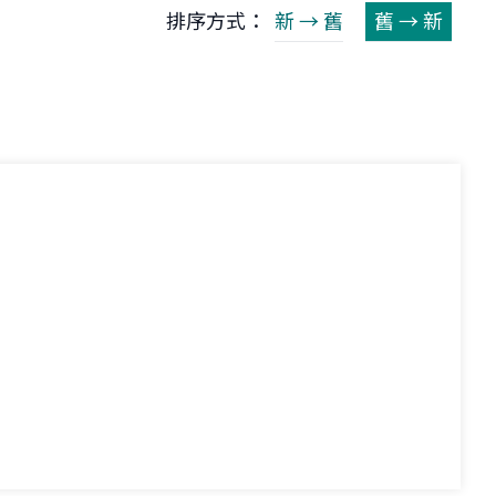
排序方式：
新 → 舊
舊 → 新