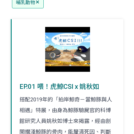
哺乳動物
EP.01 喂！虎鯨CSI x 姚秋如
搭配2019年的「拍岸鯨奇－當鯨豚與人
相遇」特展，由身為鯨豚驗屍官的科博
館研究人員姚秋如博士來揭露，經由剖
開擱淺鯨豚的骨肉，能釐清死因、判斷