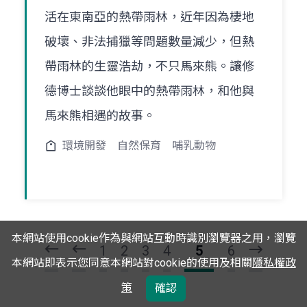
活在東南亞的熱帶雨林，近年因為棲地
破壞、非法捕獵等問題數量減少，但熱
帶雨林的生靈浩劫，不只馬來熊。讓修
德博士談談他眼中的熱帶雨林，和他與
馬來熊相遇的故事。
環境開發
自然保育
哺乳動物
頁
頁
一
一
第
上
本網站使用cookie作為與網站互動時識別瀏覽器之用，瀏覽
1
2
3
4
5
6
下
本網站即表示您同意本網站對cookie的使用及相關
隱私權政
一
策
確認
頁