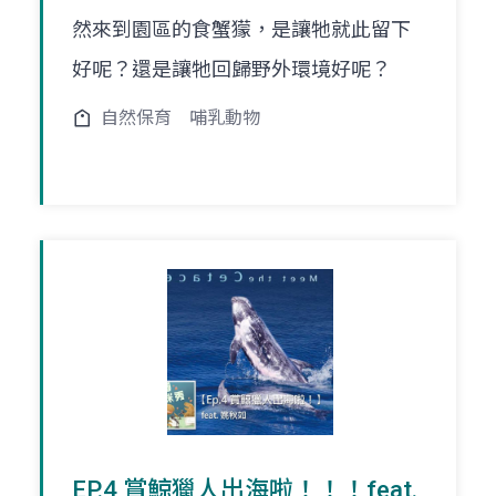
然來到園區的食蟹獴，是讓牠就此留下
好呢？還是讓牠回歸野外環境好呢？
自然保育
哺乳動物
EP.4 賞鯨獵人出海啦！！！feat.