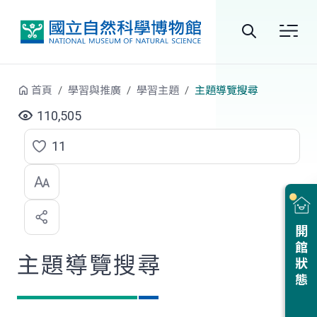
跳到中央內容區塊
全
站
首頁
學習與推廣
學習主題
主題導覽搜尋
搜
110,505
尋
11
點
選
喜
開館狀態
歡
主題導覽搜尋