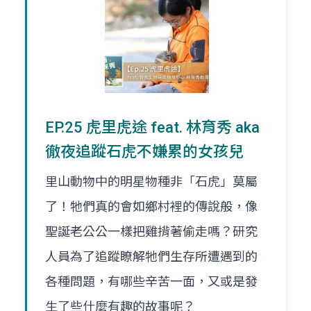
EP.25 虎里虎途 feat. 林育秀 aka
徹夜追蹤石虎不嫌累的女孩兒
里山動物中的明星物種非「石虎」莫屬
了！牠們真的會如鄉村裡的傳說般，像
聖誕老公公一樣把雞揹著偷走嗎？研究
人員為了追蹤瞭解牠們生存所遭遇到的
各種問題，有哪些辛苦一面，又或是發
生了些什麼有趣的故事呢？