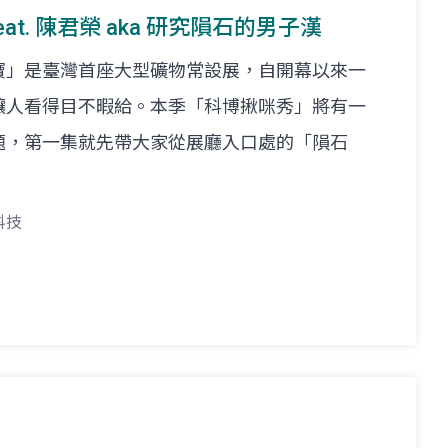
feat. 陳君榮 aka 研究隕石的男子漢
寶」是臺灣首座大型礦物常設展，自開幕以來一
讓人看得目不暇給。本季「科博揪咪秀」將有一
題，第一集就先帶大家從展廳入口處的「隕石
科技