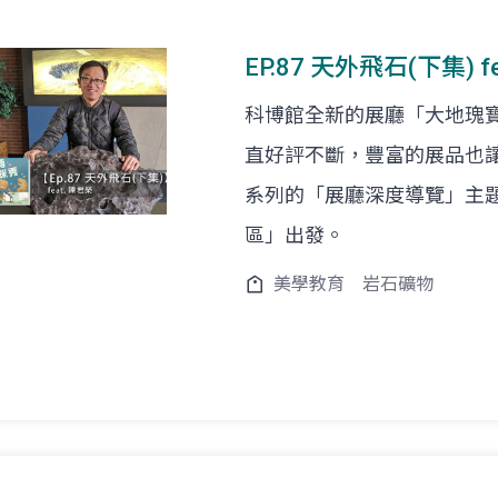
EP.87 天外飛石(下集) 
科博館全新的展廳「大地瑰
直好評不斷，豐富的展品也
系列的「展廳深度導覽」主
區」出發。
美學教育
岩石礦物