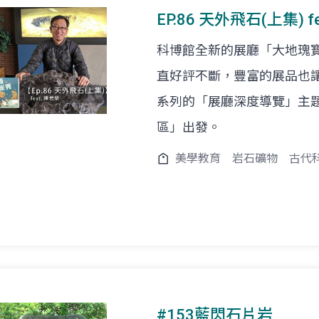
EP.86 天外飛石(上集) 
科博館全新的展廳「大地瑰
直好評不斷，豐富的展品也
系列的「展廳深度導覽」主
區」出發。
美學教育
岩石礦物
古代
#153藍閃石片岩