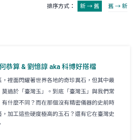
排序方式：
新 → 舊
舊 → 新
t. 何恭算 & 劉憶諄 aka 科博好搭檔
區，裡面閃耀著世界各地的奇珍異石，但其中最
，莫過於「臺灣玉」。到底「臺灣玉」與我們常
」有什麼不同？而在那個沒有精密儀器的史前時
藝，加工這些硬度極高的玉石？還有它在臺灣史
？