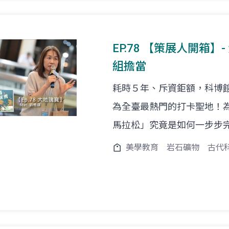
EP.78 【策展人開箱】- 
組擔當
耗時５年、斥資鉅額，科博
為全臺最熱門的打卡聖地！
馬拉松」究竟是如何一步步
美學教育
岩石礦物
古代