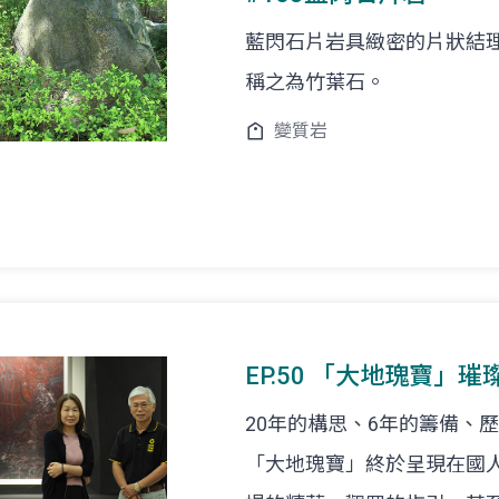
藍閃石片岩具緻密的片狀結
稱之為竹葉石。
變質岩
EP.50 「大地瑰寶」
20年的構思、6年的籌備、
「大地瑰寶」終於呈現在國