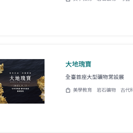
大地瑰寶
全臺首座大型礦物常設展
美學教育
岩石礦物
古代