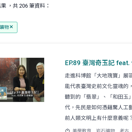
果 ，共 206 筆資料：
礦物
EP.89 臺灣奇玉記 fea
走進科博館「大地瑰寶」展
能代表臺灣史前文化靈魂的
聽到的「翡翠」、「和田玉
代，先民是如何憑藉驚人工
前人類文明上有什麼意義呢
美學教育
岩石礦物
考古