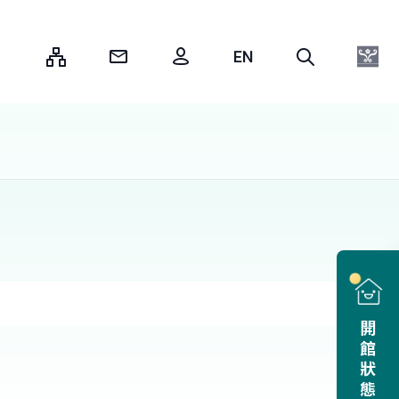
:::
開館狀態