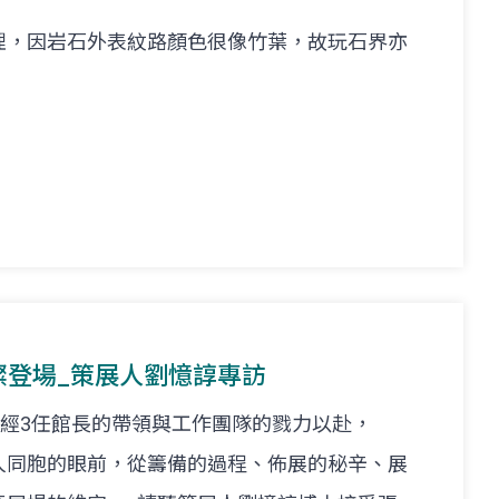
理，因岩石外表紋路顏色很像竹葉，故玩石界亦
璀璨登場_策展人劉憶諄專訪
歷經3任館長的帶領與工作團隊的戮力以赴，
人同胞的眼前，從籌備的過程、佈展的秘辛、展