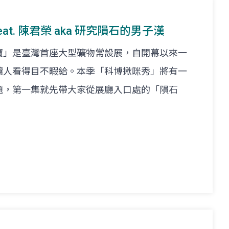
feat. 陳君榮 aka 研究隕石的男子漢
寶」是臺灣首座大型礦物常設展，自開幕以來一
讓人看得目不暇給。本季「科博揪咪秀」將有一
題，第一集就先帶大家從展廳入口處的「隕石