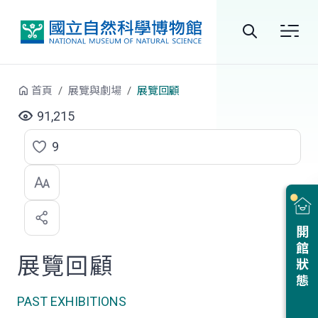
跳到中央內容區塊
全
站
首頁
展覽與劇場
展覽回顧
搜
91,215
尋
9
點
選
喜
開館狀態
歡
展覽回顧
PAST EXHIBITIONS