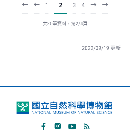
1
2
3
4
下
最
一
後
頁
一
共30筆資料，第2/4頁
頁
2022/09/19 更新
國
立
自