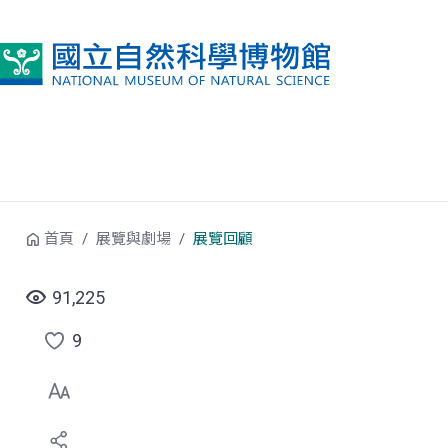
跳到中央內容區塊
首頁
展覽與劇場
展覽回顧
91,225
9
點
選
喜