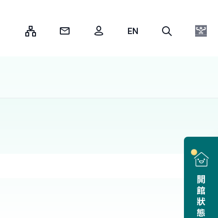
:::
開館狀態