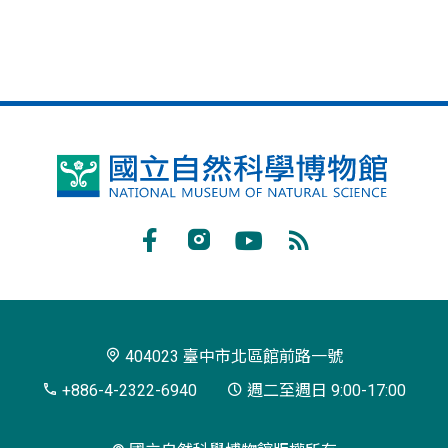
國
立
自
Facebook
Instagram
Youtube
RSS
然
訂
科
閱
學
404023 臺中市北區館前路一號
博
+886-4-2322-6940
週二至週日 9:00-17:00
物