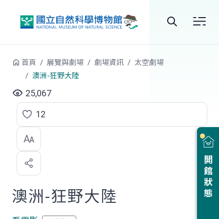
跳到中央內容區塊
全
站
首頁
展覽與劇場
劇場資訊
太空劇場
搜
澳洲-狂野大陸
尋
25,067
12
點
選
喜
開館狀態
歡
澳洲-狂野大陸