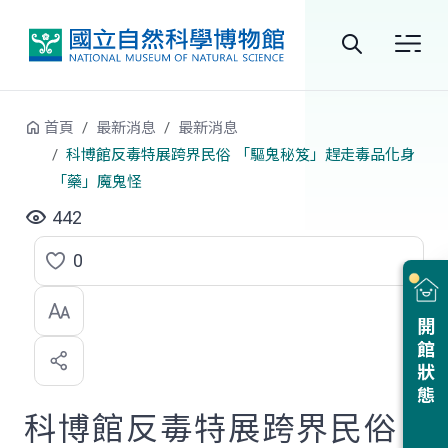
跳到中央內容區塊
全
站
首頁
最新消息
最新消息
搜
科博館反毒特展跨界民俗 「驅鬼秘笈」趕走毒品化身
「藥」魔鬼怪
尋
442
0
點
選
開館狀態
喜
歡
科博館反毒特展跨界民俗