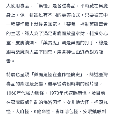
人使用毒品。「藥怪」是各種毒品，平時藏在藥魔
身上，像一群跟班有不同的毒害招式，只要被其中
一種藥怪纏上就後患無窮。「藥鬼」控制著碰毒者
的生活，讓人為了滿足毒癮而散盡家財、耗損身心
靈、皮膚潰爛。「藥壽鬼」則是藥魔的打手，總是
跟著藥魔向人設下圈套，用各種理由慫恿對方吸
毒。
特展也呈現「藥魔鬼怪在臺作怪簡史」，簡述臺灣
毒品的緣起及演變，最早從清朝時期的鴉片怪，
1960年代強力膠怪、1970年代速賜康怪，及目前
在臺灣四處作亂的海洛因怪、安非他命怪、搖頭丸
怪、大麻怪、K他命怪、毒咖啡包怪、安眠鎮靜劑