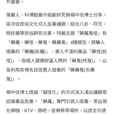
外重要。
策展人、科博館展示組副研究員楊中信博士分享，
這次從民俗文化切入反毒議題，結合八卦、符咒、
照妖鏡等民俗辟邪元素。特展主題「藥魔鬼怪」有
「藥魔、藥怪、藥鬼、藥壽鬼」4種類型，誘騙人
吸毒的「藥魔(妖魔)」、害人不淺的毒品「藥怪(妖
怪)」、吞噬人健康財富人際的「藥鬼(枵鬼)」，以
及利用各樣名目慫恿人碰毒的「藥壽鬼(夭壽
鬼)」。
楊中信博士透過「擬怪化」的方式深入淺出讓觀眾
認識毒品危害。「藥魔」專門引誘人吸毒、常出現
在網咖、KTV、酒吧、音樂祭等場所，以謊言引誘