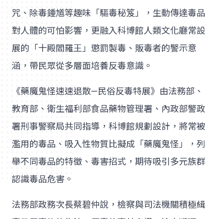
咒、除毒鍾馗等趣味「驅毒秘笈」，生動傳達毒品
對人體的可怕影響，更融入科博館人類文化廳常設
展的「十殿閻羅王」懲罰製毒、販毒者的警示意
涵，帶民眾從多層面培養反毒意識。
《藥魔鬼怪速速退散—民俗反毒特展》由法務部、
教育部、衛生福利部食品藥物管理署、內政部警政
署刑事警察局共同指導，科博館規劃設計，將常被
濫用的毒品、吸入性物質比擬成「藥魔鬼怪」，列
舉不同毒品的特徵、毒害招式，期待吸引多元族群
認識毒品危害。
法務部政務次長蔡碧仲說，檢察與司法機關積極緝