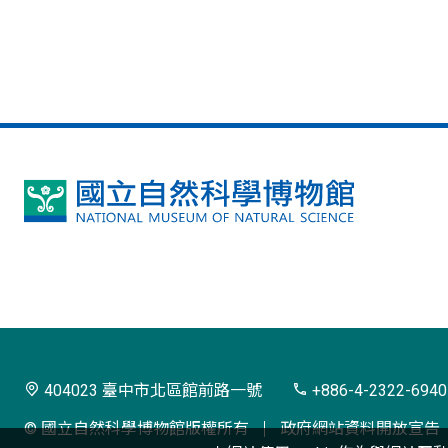
國
立
自
然
科
學
404023 臺中市北區館前路一號
+886-4-2322-6940
博
© 國立自然科學博物館版權所有
政府網站資料開放宣告
物