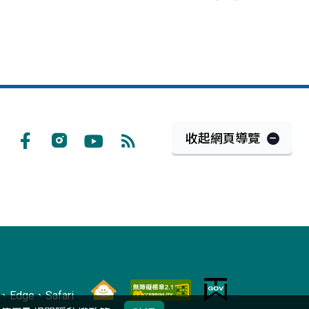
收起網頁導覽
Facebook
Instagram
Youtube
RSS
訂
閱
Edge、Safari