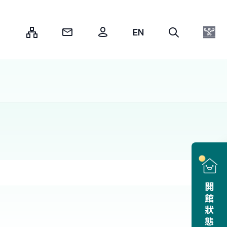
:::
開館狀態