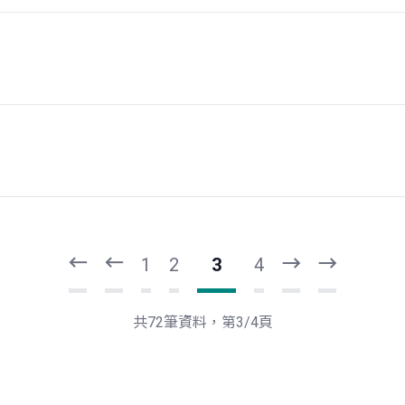
頁
頁
一
一
第
上
1
2
3
4
下
最
一
後
頁
一
共72筆資料，第3/4頁
頁