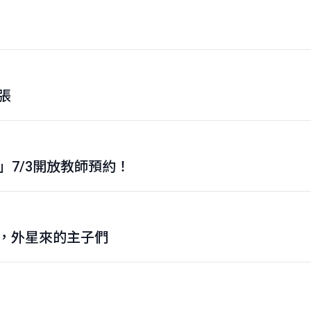
張
」7/3開放教師預約！
0，外星來的主子們