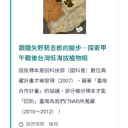
跟隨矢野勢吉郎的腳步―探索甲
午戰後台灣低海拔植物相
這批標本是因科技部（國科會）數位典
藏計畫才被發現（2007），藉著「臺俄
合作計畫」的協議，部分複份標本才能
「回到」臺灣為我們(TNM)所蒐藏
（2010～2012）！
自然保育
植物