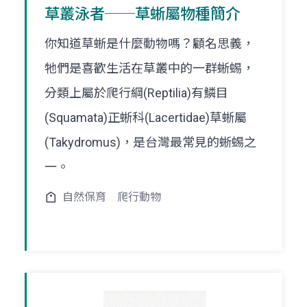
草叢泳者──草蜥屬物種簡介
你知道草蜥是什麼動物嗎？顧名思義，
牠們是喜歡生活在草叢中的一群蜥蜴，
分類上屬於爬行綱(Reptilia)有鱗目
(Squamata)正蜥科(Lacertidae)草蜥屬
(Takydromus)，是台灣最常見的蜥蜴之
一。
自然保育
爬行動物