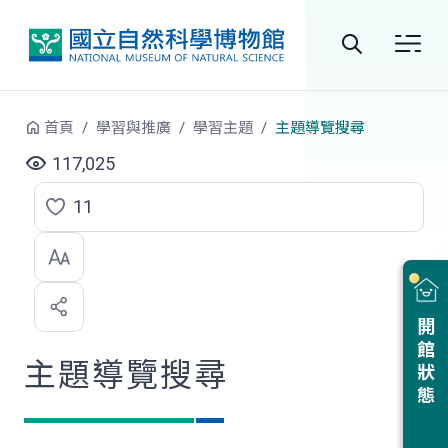
跳到中央內容區塊
全
站
首頁
學習與推廣
學習主題
主題導覽搜尋
搜
117,025
尋
11
點
選
喜
開館狀態
歡
主題導覽搜尋