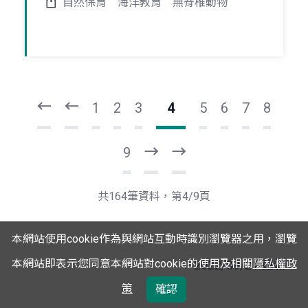
自然保育
海洋教育
無脊椎動物
頁
頁
一
一
第
上
1
2
3
4
5
6
7
8
9
下
最
一
後
頁
一
共164筆資料，第4/9頁
頁
本網站使用cookie作為與網站互動時識別瀏覽器之用，瀏覽
本網站即表示您同意本網站對cookie的使用及相關
隱私權政
2022/09/21 更新
策
確認