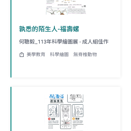
孰悉的陌生人-福壽螺
何聰毅_113年科學繪圖展 - 成人組佳作
美學教育
科學繪圖
無脊椎動物