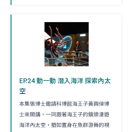
EP.24 動一動 潛入海洋 探索內太
空
本集張博士邀請科博館海王子黃興倬博
士來開講，一同跟著海王子的鏡頭漫遊
海洋內太空，猶如置身在魚群游舞的視