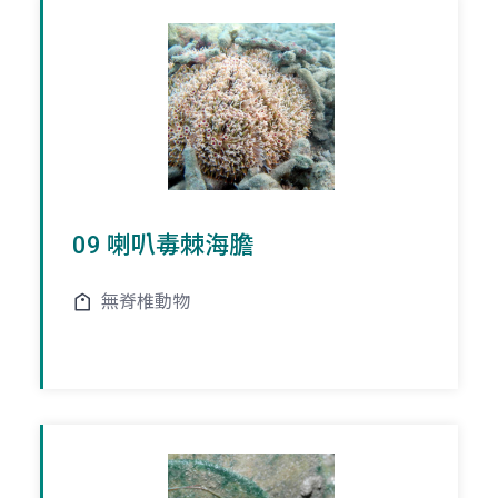
09 喇叭毒棘海膽
無脊椎動物