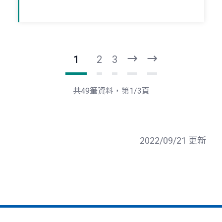
1
2
3
下
最
一
後
頁
一
共49筆資料，第1/3頁
頁
2022/09/21 更新