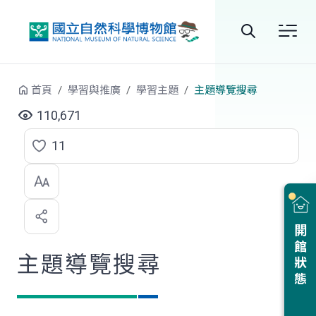
跳到中央內容區塊
全
站
首頁
學習與推廣
學習主題
主題導覽搜尋
搜
110,671
尋
11
點
選
喜
開館狀態
歡
主題導覽搜尋