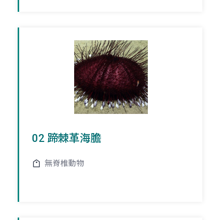
02 蹄棘革海膽
無脊椎動物