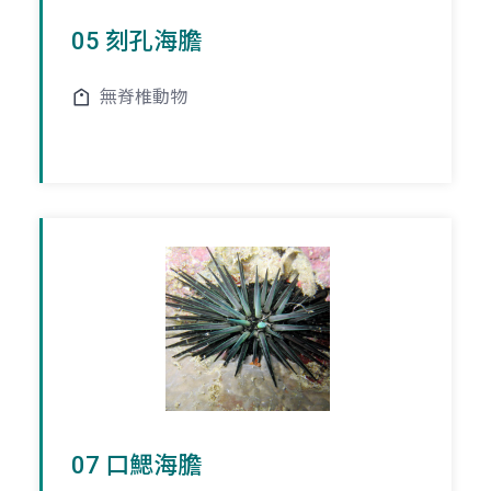
05 刻孔海膽
無脊椎動物
07 口鰓海膽