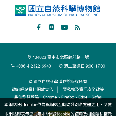
國
立
自
Facebook
Instagram
Youtube
RSS
然
訂
科
閱
學
404023 臺中市北區館前路一號
博
+886-4-2322-6940
週二至週日 9:00-17:00
物
© 國立自然科學博物館版權所有
館
政府網站資料開放宣告
隱私權及資訊安全政策
最佳瀏覽體驗：Chrome、Firefox、Edge、Safari
本網站使用cookie作為與網站互動時識別瀏覽器之用，瀏覽
本網站即表示您同意本網站對cookie的使用及相關
隱私權政