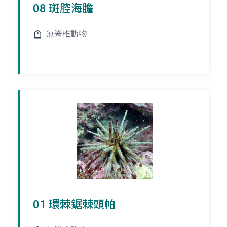
08 斑腔海膽
無脊椎動物
01 環棘鋸棘頭帕