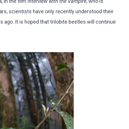
, in the film
Interview with the Vampire
, who is
ears, scientists have only recently understood their
go. It is hoped that trilobite beetles will continue