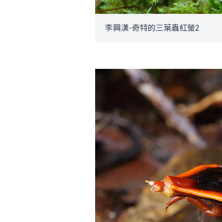
李興漢-奇特的三葉蟲紅螢2