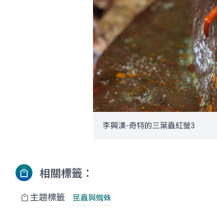
李興漢-奇特的三葉蟲紅螢3
相關標籤：
主題標籤
昆蟲與蜘蛛