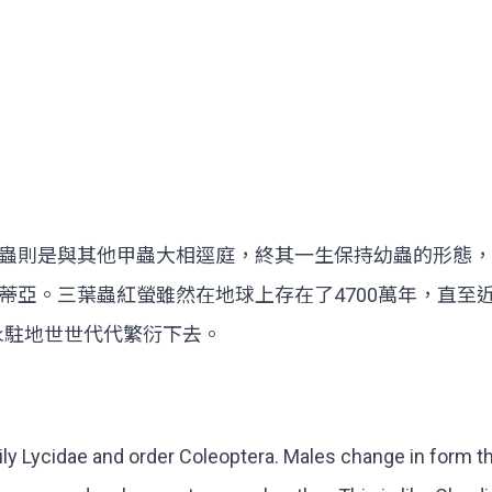
蟲則是與其他甲蟲大相逕庭，終其一生保持幼蟲的形態，
蒂亞。三葉蟲紅螢雖然在地球上存在了4700萬年，直至
永駐地世世代代繁衍下去。
ily Lycidae and order Coleoptera. Males change in form t