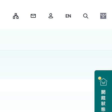
:::
開館狀態