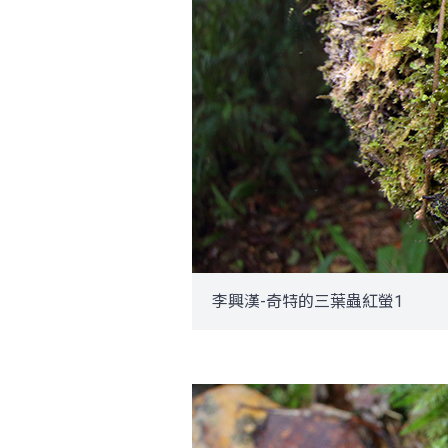
李興漢-奇特的三葉蟲紅螢1