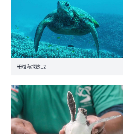
珊瑚海探險_2