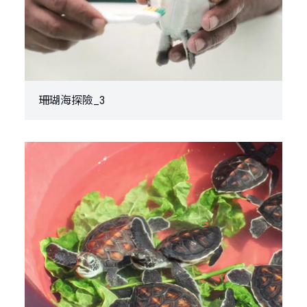
珊瑚海探險_3