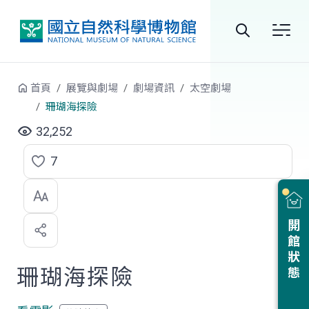
跳到中央內容區塊
全
站
首頁
展覽與劇場
劇場資訊
太空劇場
搜
珊瑚海探險
尋
32,252
7
點
選
喜
開館狀態
歡
珊瑚海探險