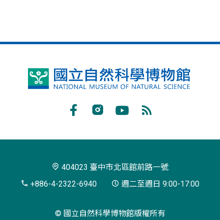
國
立
自
Facebook
Instagram
Youtube
RSS
然
訂
科
閱
學
404023 臺中市北區館前路一號
博
+886-4-2322-6940
週二至週日 9:00-17:00
物
© 國立自然科學博物館版權所有
館