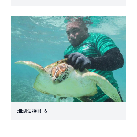
珊瑚海探險_6