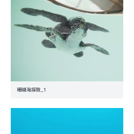
珊瑚海探險_1