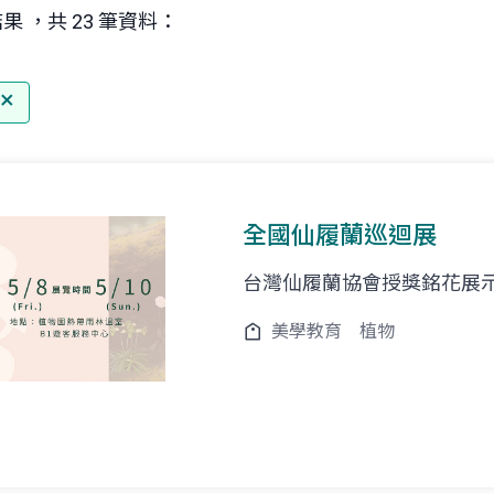
果 ，共 23 筆資料：
全國仙履蘭巡迴展
台灣仙履蘭協會授獎銘花展
美學教育
植物