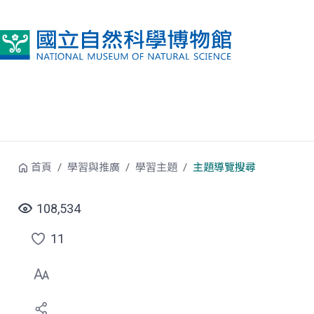
跳到中央內容區塊
首頁
學習與推廣
學習主題
主題導覽搜尋
108,534
11
點
選
喜