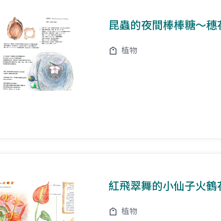
昆蟲的夜間棒棒糖～穗
植物
紅飛翠舞的小仙子火鶴
植物