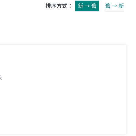
排序方式：
新 → 舊
舊 → 新
示