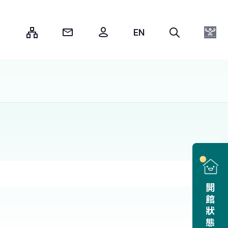
:::
開館狀態