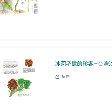
冰河孑遺的珍客—台灣
植物