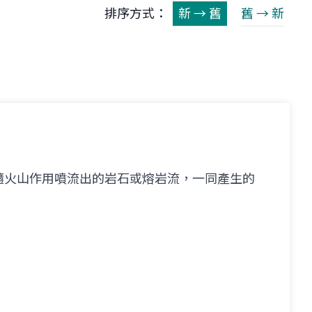
排序方式：
新 → 舊
舊 → 新
隨火山作用噴流出的岩石或熔岩流，一同產生的