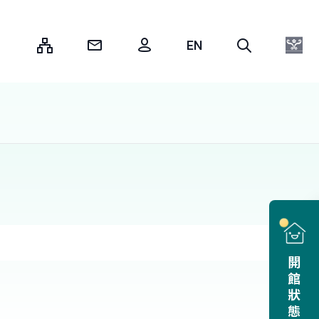
:::
開館狀態