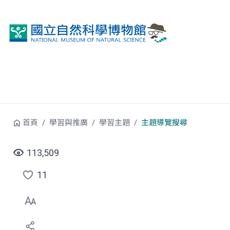
跳到中央內容區塊
首頁
學習與推廣
學習主題
主題導覽搜尋
113,509
11
點
選
喜