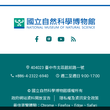
國
立
自
Facebook
Instagram
Youtube
RSS
然
訂
科
閱
學
404023 臺中市北區館前路一號
博
+886-4-2322-6940
週二至週日 9:00-17:00
物
© 國立自然科學博物館版權所有
館
政府網站資料開放宣告
隱私權及資訊安全政策
最佳瀏覽體驗：Chrome、Firefox、Edge、Safari