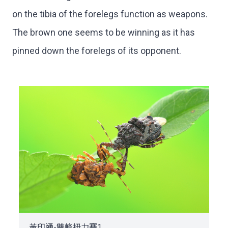
on the tibia of the forelegs function as weapons.
The brown one seems to be winning as it has
pinned down the forelegs of its opponent.
黃印通-雙峰扭力賽1