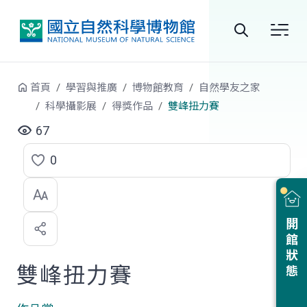
跳到中央內容區塊
全
站
首頁
學習與推廣
博物館教育
自然學友之家
搜
科學攝影展
得獎作品
雙峰扭力賽
尋
67
0
點
選
喜
開館狀態
歡
雙峰扭力賽