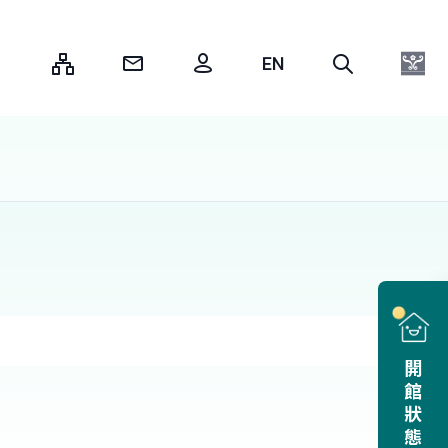
:::
開館狀態