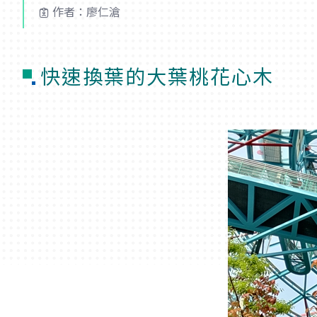
作者：廖仁滄
快速換葉的大葉桃花心木