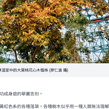
溫室中的大葉桃花心木植株 (廖仁滄 攝)
功成身退的華麗告別。
黃紅色系的各種落葉。各種樹木似乎用一種人類無法理解