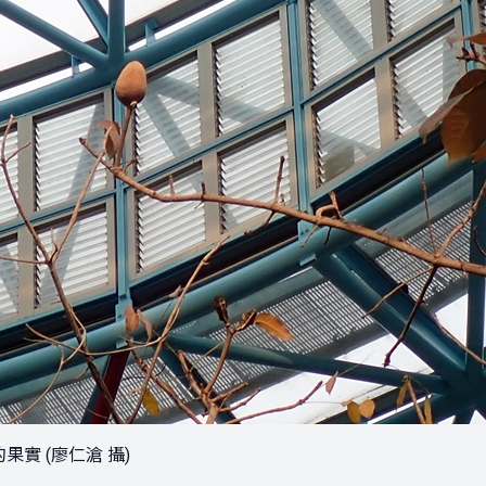
果實 (廖仁滄 攝)