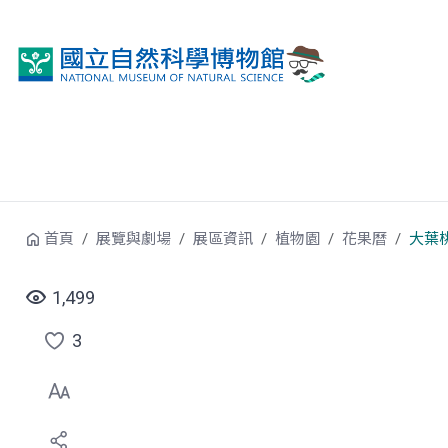
跳到中央內容區塊
首頁
展覽與劇場
展區資訊
植物園
花果曆
大葉
1,499
3
點
選
喜