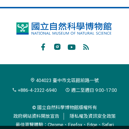
國
立
自
Facebook
Instagram
Youtube
RSS
然
訂
科
閱
學
404023 臺中市北區館前路一號
博
+886-4-2322-6940
週二至週日 9:00-17:00
物
© 國立自然科學博物館版權所有
館
政府網站資料開放宣告
隱私權及資訊安全政策
最佳瀏覽體驗：Chrome、Firefox、Edge、Safari