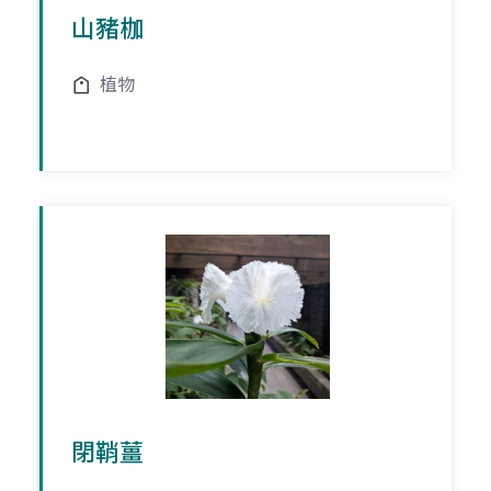
山豬枷
植物
閉鞘薑