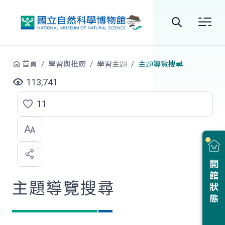
跳到中央內容區塊
全
站
首頁
學習與推廣
學習主題
主題導覽搜尋
搜
113,741
尋
11
點
選
喜
開館狀態
歡
主題導覽搜尋