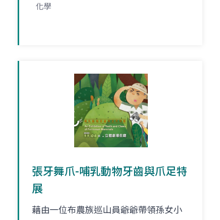
化學
張牙舞爪-哺乳動物牙齒與爪足特
展
藉由一位布農族巡山員爺爺帶領孫女小