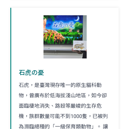
石虎の憂
石虎，是臺灣現存唯一的原生貓科動
物，曾廣布於低海拔淺山地區，如今卻
面臨棲地消失、路殺等嚴峻的生存危
機，族群數量可能不到1000隻，已被列
為瀕臨絕種的「一級保育類動物」。 讓