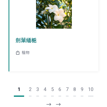
劍葉緬梔
植物
1
2
3
4
5
6
7
8
9
10