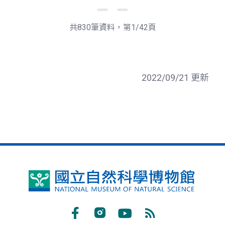
下
最
一
後
頁
一
共830筆資料，第1/42頁
頁
2022/09/21 更新
國
立
自