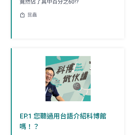
竟然佔了其中百分之60!?
昆蟲
EP.1 您聽過用台語介紹科博館
嗎！？