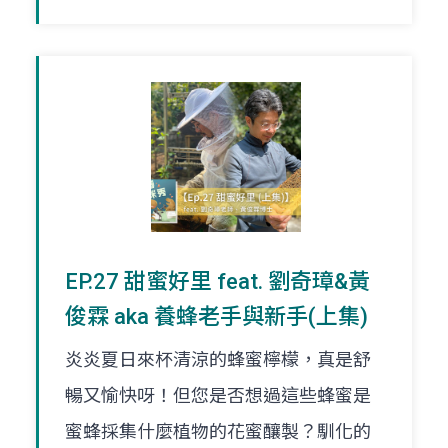
EP.27 甜蜜好里 feat. 劉奇璋&黃
俊霖 aka 養蜂老手與新手(上集)
炎炎夏日來杯清涼的蜂蜜檸檬，真是舒
暢又愉快呀！但您是否想過這些蜂蜜是
蜜蜂採集什麼植物的花蜜釀製？馴化的