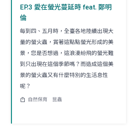
EP.3 愛在螢光蔓延時 feat. 鄭明
倫
每到四、五月時，全臺各地陸續出現大
量的螢火蟲，賞著這點點螢光形成的美
景，您是否想過，這浪漫紛飛的螢光難
到只出現在這個季節嗎？而造成這個美
景的螢火蟲又有什麼特別的生活息性
呢？
自然保育
昆蟲
頁
頁
一
一