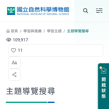
跳到中央內容區塊
全
站
首頁
學習與推廣
學習主題
主題導覽搜尋
搜
109,917
尋
11
點
選
喜
開館狀態
歡
主題導覽搜尋