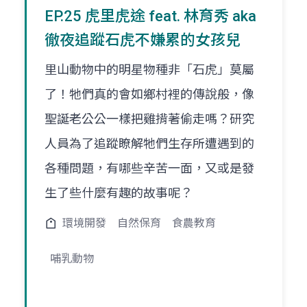
EP.25 虎里虎途 feat. 林育秀 aka
徹夜追蹤石虎不嫌累的女孩兒
里山動物中的明星物種非「石虎」莫屬
了！牠們真的會如鄉村裡的傳說般，像
聖誕老公公一樣把雞揹著偷走嗎？研究
人員為了追蹤瞭解牠們生存所遭遇到的
各種問題，有哪些辛苦一面，又或是發
生了些什麼有趣的故事呢？
環境開發
自然保育
食農教育
哺乳動物