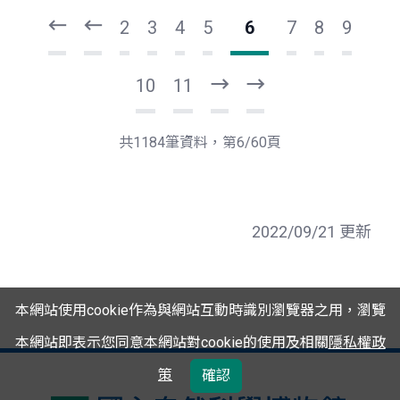
第
上
2
3
4
5
6
7
8
9
10
11
下
最
一
後
頁
一
共1184筆資料，第6/60頁
頁
2022/09/21 更新
本網站使用cookie作為與網站互動時識別瀏覽器之用，瀏覽
本網站即表示您同意本網站對cookie的使用及相關
隱私權政
策
確認