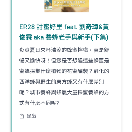
EP.28 甜蜜好里 feat. 劉奇璋&黃
俊霖 aka 養蜂老手與新手(下集)
炎炎夏日來杯清涼的蜂蜜檸檬，真是舒
暢又愉快呀！但您是否想過這些蜂蜜是
蜜蜂採集什麼植物的花蜜釀製？馴化的
西洋蜂與野生的東方蜂又有什麼差別
呢？城巿養蜂與蜂農大量採蜜養蜂的方
式有什麼不同呢?
昆蟲