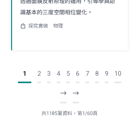
透過面鏡反射原理的運用，引導學員認
識基本的三度空間相位變化。
探究實做
物理
1
2
3
4
5
6
7
8
9
10
下
最
一
後
頁
一
共1185筆資料，第1/60頁
頁