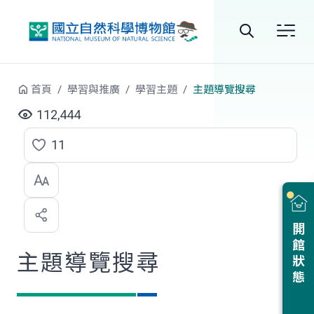
跳到中央內容區塊
全
站
首頁
學習與推廣
學習主題
主題導覽搜尋
搜
112,444
尋
11
點
選
喜
開館狀態
歡
主題導覽搜尋