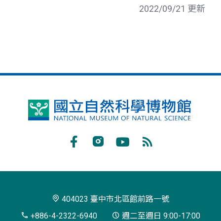
2022/09/21 更新
國
立
自
Facebook
Instagram
Youtube
RSS
然
訂
科
閱
學
404023 臺中市北區館前路一號
博
+886-4-2322-6940
週二至週日 9:00-17:00