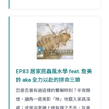
EP.83 居家昆蟲風水學 feat. 詹美
鈴 aka 全力以赴的拼命三娘
您是否曾有過這樣的驚嚇時刻？半夜開
燈，牆角一道黑影「咻」地竄入家具深
處；或是浴室牆上總有揮之不去、灰黑