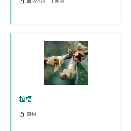
自然保育
子囊菌
椬梧
植物