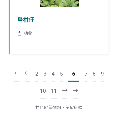
烏柑仔
植物
頁
頁
一
一
第
上
2
3
4
5
6
7
8
9
10
11
下
最
一
後
頁
一
共1184筆資料，第6/60頁
頁