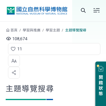
跳到中央內容區塊
全
站
首頁
學習與推廣
學習主題
主題導覽搜尋
搜
108,674
尋
11
點
選
喜
開館狀態
歡
主題導覽搜尋