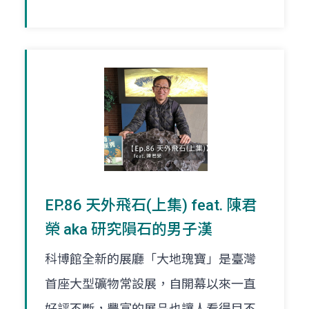
EP.86 天外飛石(上集) feat. 陳君
榮 aka 研究隕石的男子漢
科博館全新的展廳「大地瑰寶」是臺灣
首座大型礦物常設展，自開幕以來一直
好評不斷，豐富的展品也讓人看得目不