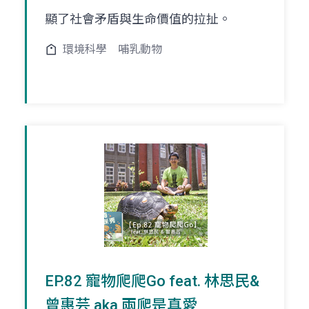
顯了社會矛盾與生命價值的拉扯。
環境科學
哺乳動物
EP.82 寵物爬爬Go feat. 林思民&
曾惠芸 aka 兩爬是真愛