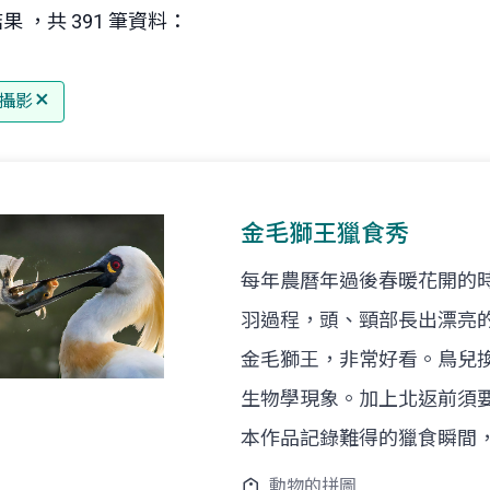
果 ，共 391 筆資料：
攝影
金毛獅王獵食秀
每年農曆年過後春暖花開的
羽過程，頭、頸部長出漂亮
金毛獅王，非常好看。鳥兒
生物學現象。加上北返前須
本作品記錄難得的獵食瞬間
動物的拼圖