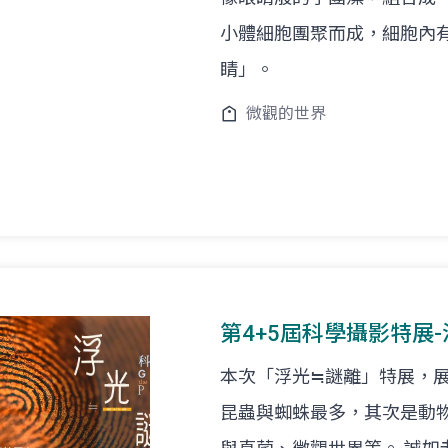
小體細胞團聚而成，細胞內
睛」。
微觀的世界
第4+5屆科學攝影特展
本次「浮光≒謎離」特展，
昆蟲與蜘蛛最多，其次是動