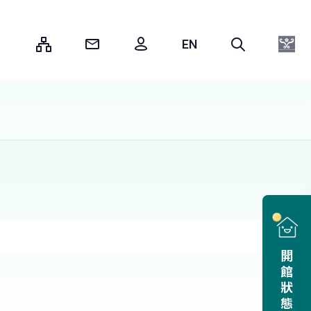
:::
開館狀態