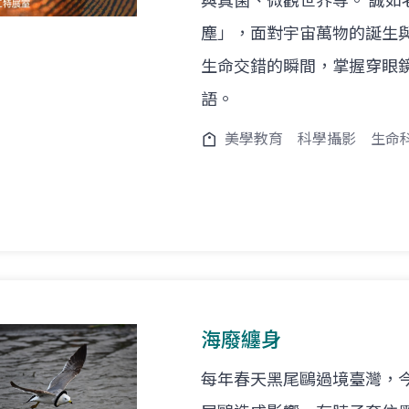
與真菌、微觀世界等。 誠
塵」，面對宇宙萬物的誕生
生命交錯的瞬間，掌握穿眼
語。
美學教育
科學攝影
生命
海廢纏身
每年春天黑尾鷗過境臺灣，