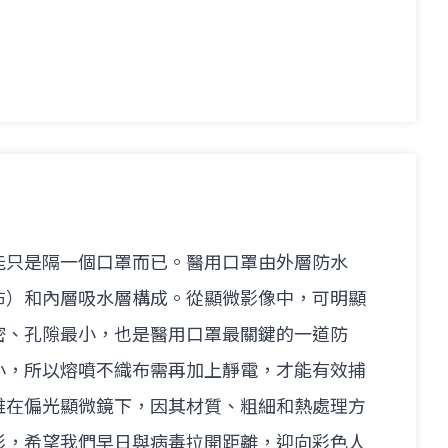
能只是隔一個口罩而已。醫用口罩由外層防水
布）和內層吸水層構成。從顯微影像中，可明顯
密、孔隙最小，也是醫用口罩最關鍵的一道防
小，所以熔噴不織布需再加上靜電，才能有效捕
維在偏光顯微鏡下，因其材質、粗細和熱處理方
彩，希望我們早日與病毒拉開距離，迎向彩色人