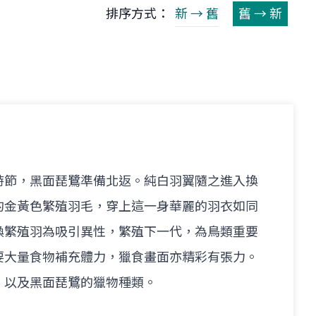
排序方式：
新 → 舊
舊 → 新
時節，黑面琵鷺準備北返。純白羽翼隨之進入換
的金黃色繁殖羽毛，穿上這一身華麗的羽衣如同
換繁殖羽為吸引異性，繁殖下一代，為鳥類重要
要大量食物補充體力，獵食畫面亦精彩有張力。
，以及黑面琵鷺的獵物種類。