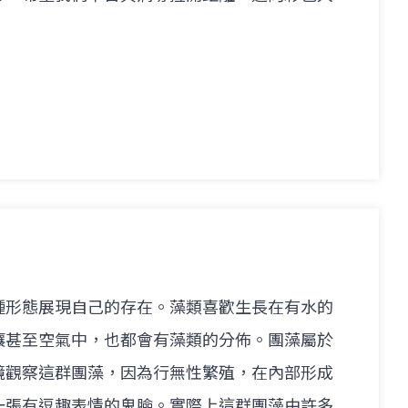
種形態展現自己的存在。藻類喜歡生長在有水的
壤甚至空氣中，也都會有藻類的分佈。團藻屬於
鏡觀察這群團藻，因為行無性繁殖，在內部形成
一張有逗趣表情的鬼臉。實際上這群團藻由許多