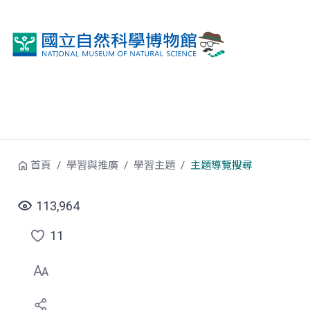
跳到中央內容區塊
首頁
學習與推廣
學習主題
主題導覽搜尋
113,964
11
點
選
喜