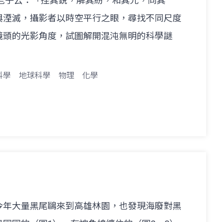
如老子云：「挫其銳，解其紛，和其光，同其
與湮滅，攝影者以時空平行之眼，尋找不同尺度
鏡頭的光影角度，試圖解開混沌無明的科學謎
科學
地球科學
物理
化學
今年大量黑尾鷗來到高雄林園，也發現海廢對黑