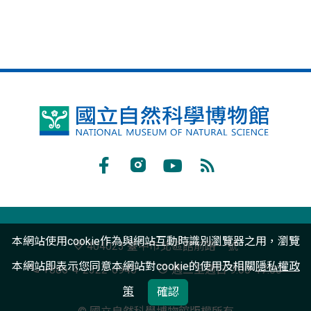
國
立
自
Facebook
Instagram
Youtube
RSS
然
訂
科
閱
本網站使用cookie作為與網站互動時識別瀏覽器之用，瀏覽
學
404023 臺中市北區館前路一號
本網站即表示您同意本網站對cookie的使用及相關
博
隱私權政
+886-4-2322-6940
週二至週日 9:00-17:00
物
策
確認