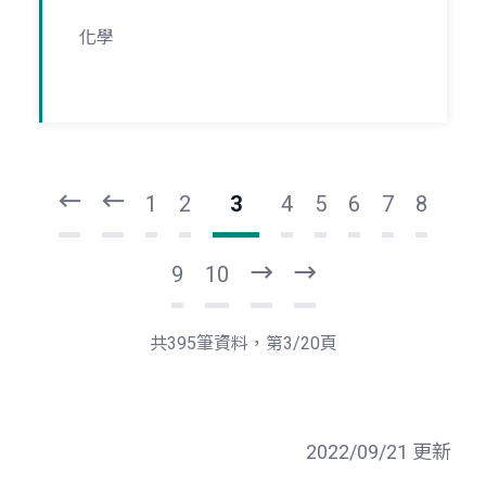
化學
頁
頁
一
一
第
上
1
2
3
4
5
6
7
8
9
10
下
最
一
後
頁
一
共395筆資料，第3/20頁
頁
2022/09/21 更新