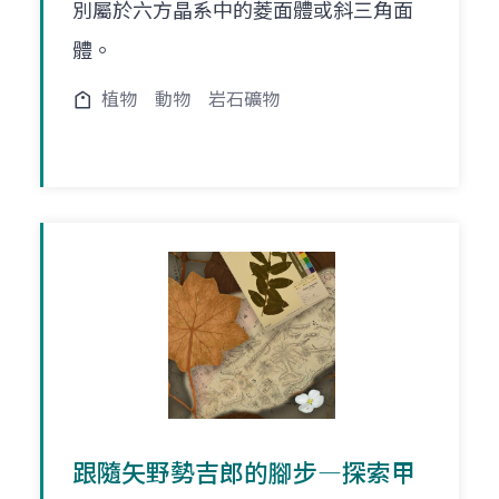
別屬於六方晶系中的菱面體或斜三角面
體。
植物
動物
岩石礦物
跟隨矢野勢吉郎的腳步―探索甲