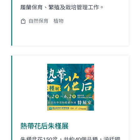
履蘭保育、繁殖及栽培管理工作。
自然保育
植物
熱帶花后朱槿展
朱槿盆花150盆，共約40個品種，涵括國