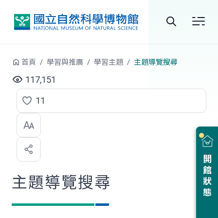
跳到中央內容區塊
全
站
首頁
學習與推廣
學習主題
主題導覽搜尋
搜
117,151
尋
11
點
選
喜
開館狀態
歡
主題導覽搜尋