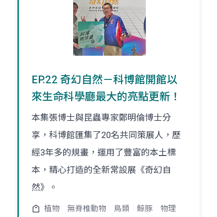
EP.22 奇幻自然－科博館開館以
來生命科學廳最大的亮點更新！
本集張博士與昆蟲專家鄭明倫博士分
享，科博館匯集了20名共同策展人，歷
經3年多的規畫，運用了豐富的本土標
本，精心打造的全新常設展《奇幻自
然》。
植物
無脊椎動物
鳥類
鯨豚
物理