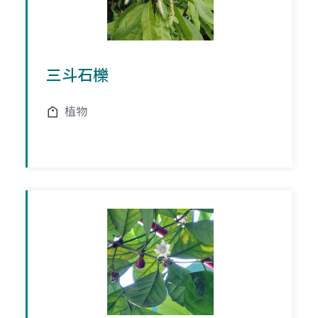
三斗石櫟
植物