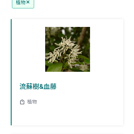
植物
流蘇樹&血藤
植物