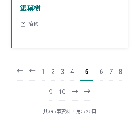
銀葉樹
植物
頁
頁
一
一
第
上
1
2
3
4
5
6
7
8
9
10
下
最
一
後
頁
一
共395筆資料，第5/20頁
頁