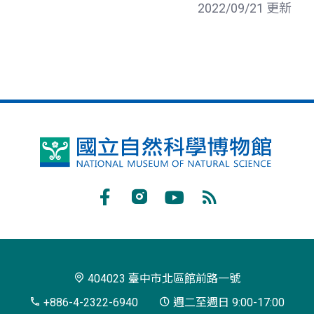
2022/09/21 更新
國
立
自
Facebook
Instagram
Youtube
RSS
然
訂
科
閱
學
404023 臺中市北區館前路一號
博
+886-4-2322-6940
週二至週日 9:00-17:00