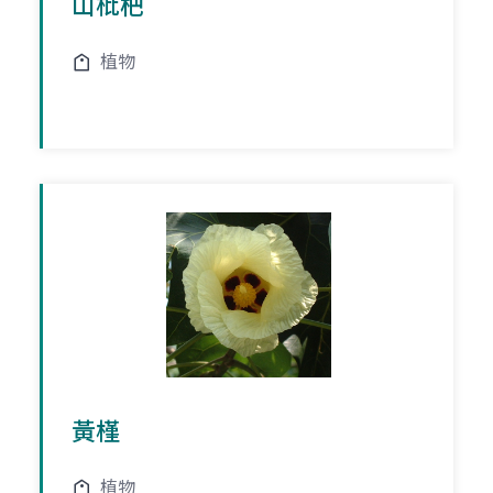
山枇杷
植物
黃槿
植物