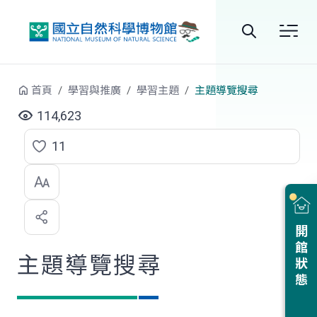
跳到中央內容區塊
全
站
首頁
學習與推廣
學習主題
主題導覽搜尋
搜
114,623
尋
11
點
選
喜
開館狀態
歡
主題導覽搜尋