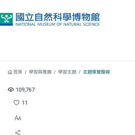
跳到中央內容區塊
首頁
學習與推廣
學習主題
主題導覽搜尋
109,767
11
點
選
喜