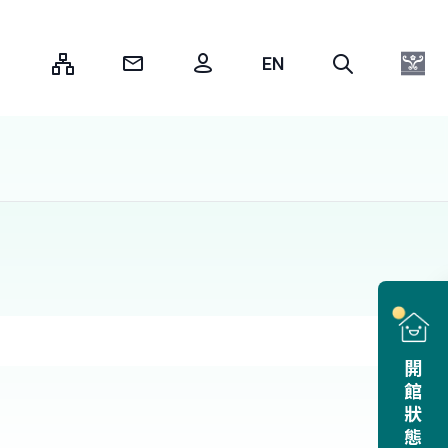
:::
開館狀態