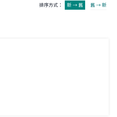
排序方式：
新 → 舊
舊 → 新