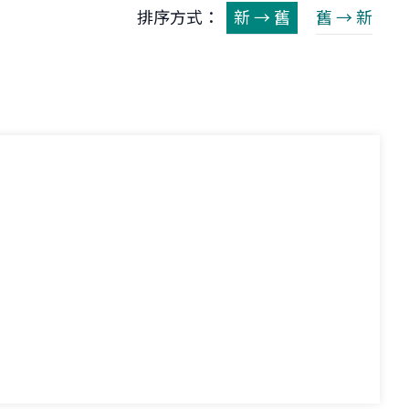
排序方式：
新 → 舊
舊 → 新