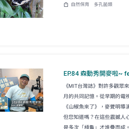
自然保育
多孔菌類
EP.84 森動秀開麥啦~ fe
《MIT台灣誌》對許多觀眾
月的共同記憶。從早期的電
《山椒魚來了》，麥覺明導
但您知道嗎？在這些震撼人
是多次「槓龜」才堆疊而成