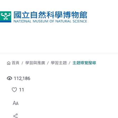
跳到中央內容區塊
首頁
學習與推廣
學習主題
主題導覽搜尋
112,186
11
點
選
喜