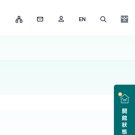
:::
開館狀態