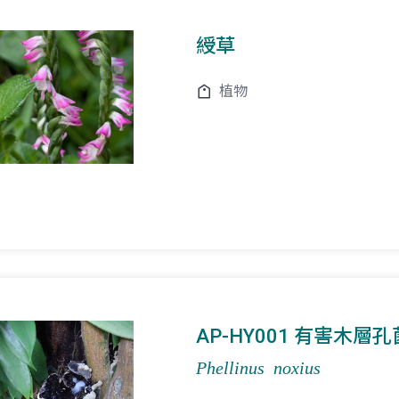
綬草
植物
AP-HY001 有害木層孔
Phellinus noxius