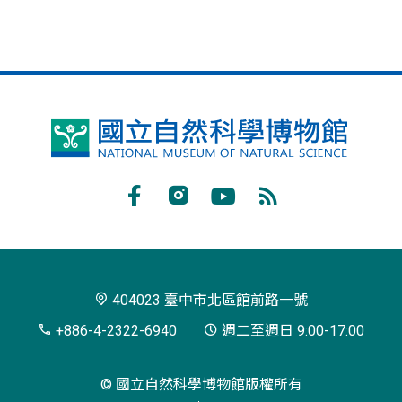
國
立
自
Facebook
Instagram
Youtube
RSS
然
訂
科
閱
學
404023 臺中市北區館前路一號
博
+886-4-2322-6940
週二至週日 9:00-17:00
物
© 國立自然科學博物館版權所有
館