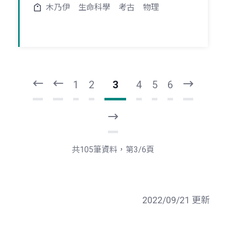
木乃伊
生命科學
考古
物理
頁
頁
一
一
第
上
1
2
3
4
5
6
下
一
頁
最
後
一
共105筆資料，第3/6頁
頁
2022/09/21 更新