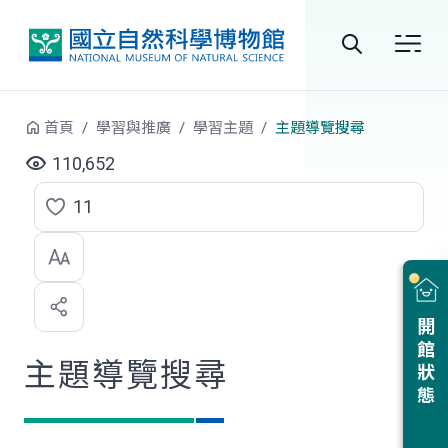
跳到中央內容區塊
全
站
首頁
學習與推廣
學習主題
主題導覽搜尋
搜
110,652
尋
11
點
選
喜
開館狀態
歡
主題導覽搜尋