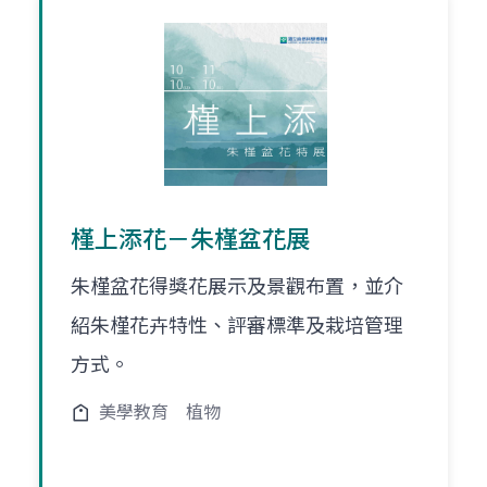
槿上添花－朱槿盆花展
朱槿盆花得獎花展示及景觀布置，並介
紹朱槿花卉特性、評審標準及栽培管理
方式。
美學教育
植物