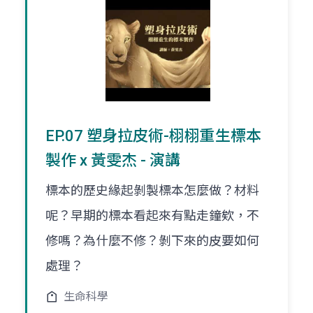
EP.07 塑身拉皮術-栩栩重生標本
製作 x 黃雯杰 - 演講
標本的歷史緣起剝製標本怎麼做？材料
呢？早期的標本看起來有點走鐘欸，不
修嗎？為什麼不修？剝下來的皮要如何
處理？
生命科學