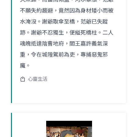
不願失約趨避，竟然因為身材矮小而被
水淹沒。謝爺取傘至橋，范爺已失蹤
跡。謝爺不忍獨生，便縊死橋柱。二人
魂魄抵達陰曹地府，閻王嘉許義氣深
重，令在城隍駕前為吏，專捕惡鬼邪
魔。
心靈生活