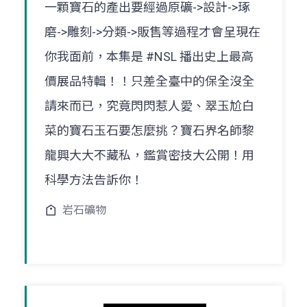
一顆寶石的產出要經過原礦->設計->琢
磨->雕刻->分類->販售等過程才會呈現在
你我面前，本集是 #NSL 播出史上最高
價展品特輯！！只差全臺中的保全沒全
請來而已，究竟閃閃惹人愛、翠玉尬白
菜的寶石玉石要怎麼挑？寶石界名師黎
龍興大大不藏私，鑑賞密技大公開！用
科學方法告訴你！
岩石礦物