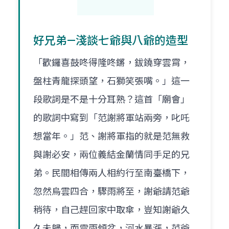
好兄弟—淺談七爺與八爺的造型
「歡鑼喜鼓咚得隆咚鏘，鈸鐃穿雲霄，
盤柱青龍探頭望，石獅笑張嘴。」這一
段歌詞是不是十分耳熟？這首「廟會」
的歌詞中寫到「范謝將軍站兩旁，叱吒
想當年。」范、謝將軍指的就是范無救
與謝必安，兩位義結金蘭情同手足的兄
弟。民間相傳兩人相約行至南臺橋下，
忽然烏雲四合，驟雨將至，謝爺請范爺
稍待，自己趕回家中取傘，豈知謝爺久
久未歸，而雷雨傾盆，河水暴漲，范爺