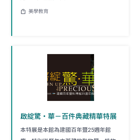
美學教育
啟綻驚‧華－百件典藏精華特展
本特展是本館為建國百年暨25週年館