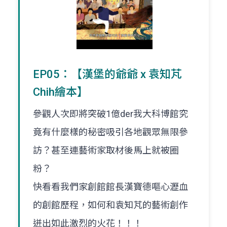
EP05：【漢堡的爺爺 x 袁知芃
Chih繪本】
參觀人次即將突破1億der我大科博館究
竟有什麼樣的秘密吸引各地觀眾無限參
訪？甚至連藝術家取材後馬上就被圈
粉？
快看看我們家創館館長漢寶德嘔心瀝血
的創館歷程，如何和袁知芃的藝術創作
迸出如此激烈的火花！！！