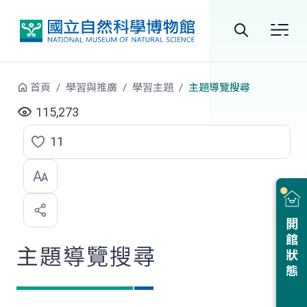
跳到中央內容區塊
全
站
首頁
學習與推廣
學習主題
主題導覽搜尋
搜
115,273
尋
11
點
選
喜
開館狀態
歡
主題導覽搜尋