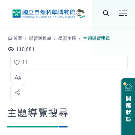
跳到中央內容區塊
全
站
首頁
學習與推廣
學習主題
主題導覽搜尋
搜
110,681
尋
11
點
選
喜
開館狀態
歡
主題導覽搜尋