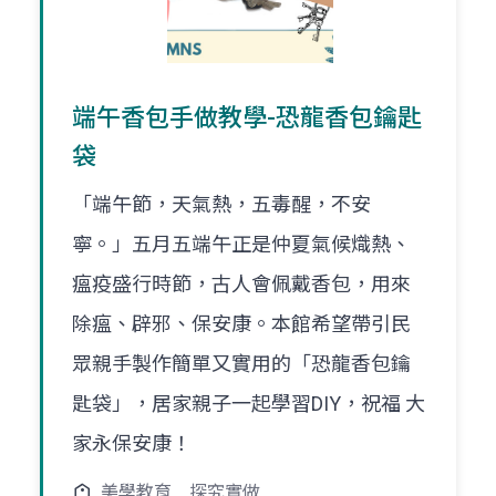
端午香包手做教學-恐龍香包鑰匙
袋
「端午節，天氣熱，五毒醒，不安
寧。」五月五端午正是仲夏氣候熾熱、
瘟疫盛行時節，古人會佩戴香包，用來
除瘟、辟邪、保安康。本館希望帶引民
眾親手製作簡單又實用的「恐龍香包鑰
匙袋」，居家親子一起學習DIY，祝福 大
家永保安康！
美學教育
探究實做