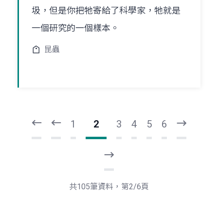
圾，但是你把牠寄給了科學家，牠就是
一個研究的一個樣本。
昆蟲
頁
頁
一
一
第
上
1
2
3
4
5
6
下
一
頁
最
後
一
共105筆資料，第2/6頁
頁