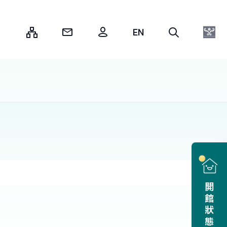
:::
開館狀態