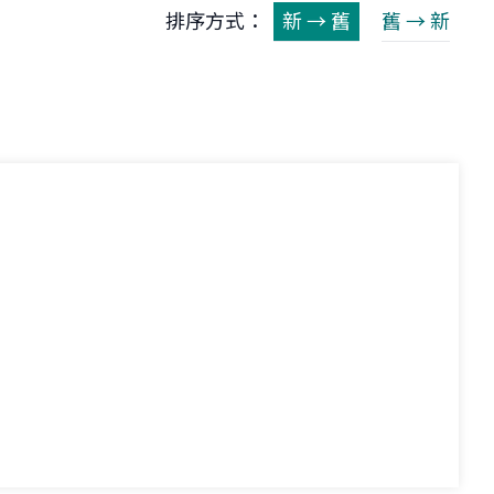
排序方式：
新 → 舊
舊 → 新