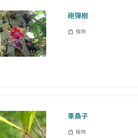
砲彈樹
植物
車桑子
植物