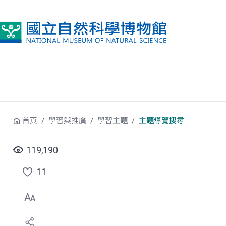
跳到中央內容區塊
首頁
學習與推廣
學習主題
主題導覽搜尋
119,190
11
點
選
喜