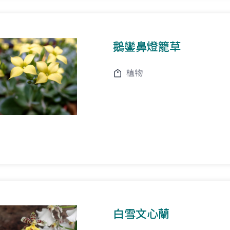
鵝鑾鼻燈籠草
植物
白雪文心蘭