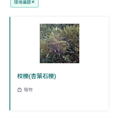
環境議題
校櫟(杏葉石櫟)
植物