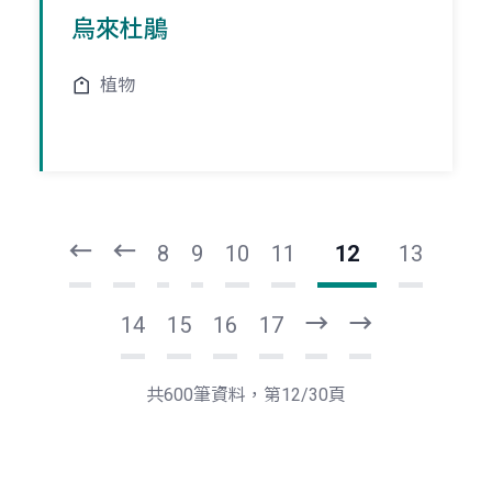
烏來杜鵑
植物
頁
頁
一
一
第
上
8
9
10
11
12
13
14
15
16
17
下
最
一
後
頁
一
共600筆資料，第12/30頁
頁