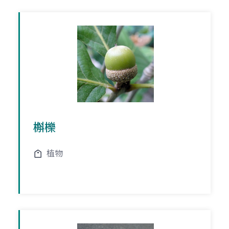
槲櫟
植物