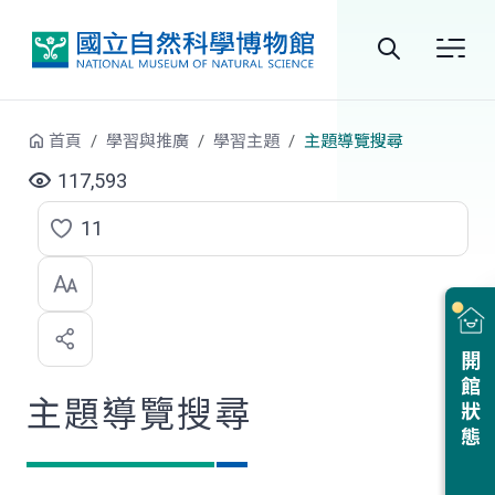
跳到中央內容區塊
全
站
首頁
學習與推廣
學習主題
主題導覽搜尋
搜
117,593
尋
11
點
選
喜
開館狀態
歡
主題導覽搜尋