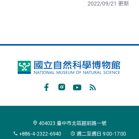
2022/09/21 更新
國
立
自
Facebook
Instagram
Youtube
RSS
然
訂
科
閱
學
404023 臺中市北區館前路一號
博
+886-4-2322-6940
週二至週日 9:00-17:00