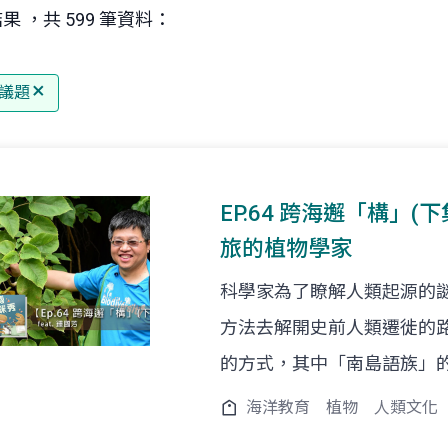
果 ，共 599 筆資料：
議題
EP.64 跨海邂「構」(下
旅的植物學家
科學家為了瞭解人類起源的謎
方法去解開史前人類遷徙的
的方式，其中「南島語族」的
海洋教育
植物
人類文化