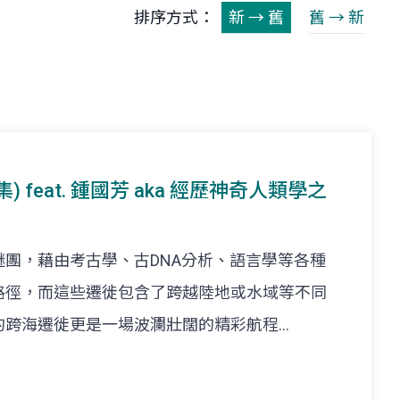
排序方式：
新 → 舊
舊 → 新
集) feat. 鍾國芳 aka 經歷神奇人類學之
團，藉由考古學、古DNA分析、語言學等各種
路徑，而這些遷徙包含了跨越陸地或水域等不同
跨海遷徙更是一場波瀾壯闊的精彩航程...