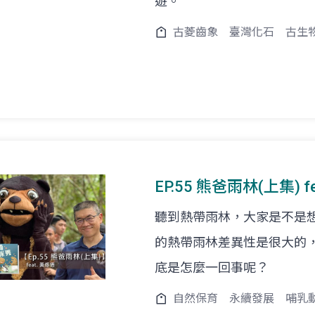
遊。
古菱齒象
臺灣化石
古生
EP.55 熊爸雨林(上集)
聽到熱帶雨林，大家是不是
的熱帶雨林差異性是很大的
底是怎麼一回事呢？
自然保育
永續發展
哺乳