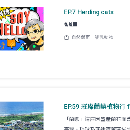
EP.7 Herding cats
🐈🐈‍⬛
自然保育
哺乳動物
EP.59 璀璨蘭嶼植物行 fe
「蘭嶼」這座因盛產蘭花而
臺灣、琉球及菲律賓等區域