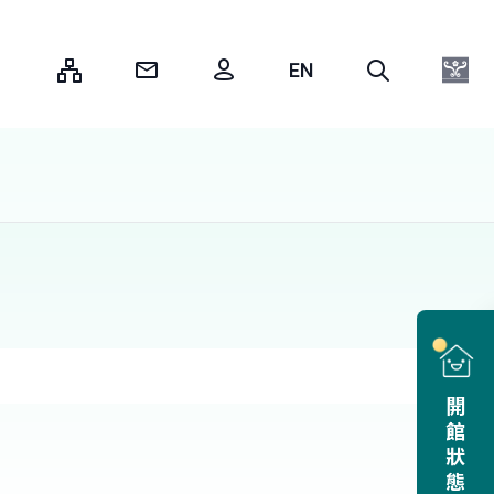
:::
開館狀態