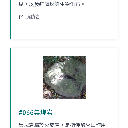
瑚，以及紅藻球等生物化石。
沉積岩
#066集塊岩
集塊岩屬於火成岩，是指伴隨火山作用