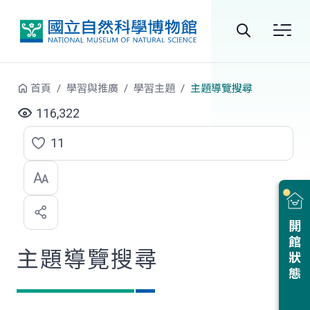
跳到中央內容區塊
全
站
首頁
學習與推廣
學習主題
主題導覽搜尋
搜
116,322
尋
11
點
選
喜
開館狀態
歡
主題導覽搜尋