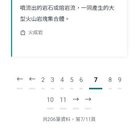
噴流出的岩石或熔岩流，一同產生的大
型火山岩塊集合體。
火成岩
頁
頁
一
一
第
上
2
3
4
5
6
7
8
9
10
11
下
最
一
後
頁
一
共206筆資料，第7/11頁
頁