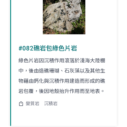
#082礁岩包綠色片岩
綠色片岩因沉積作用滾落於淺海大陸棚
中，後由造礁珊瑚、石灰藻以及其他生
物藉由鈣化與沉積作用建造而形成的礁
岩包覆，後因地殼抬升作用而至地表。
變質岩
沉積岩