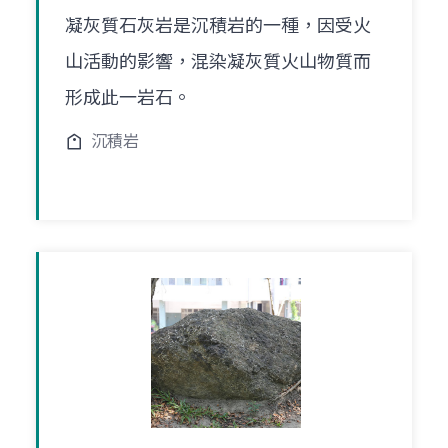
凝灰質石灰岩是沉積岩的一種，因受火
山活動的影響，混染凝灰質火山物質而
形成此一岩石。
沉積岩