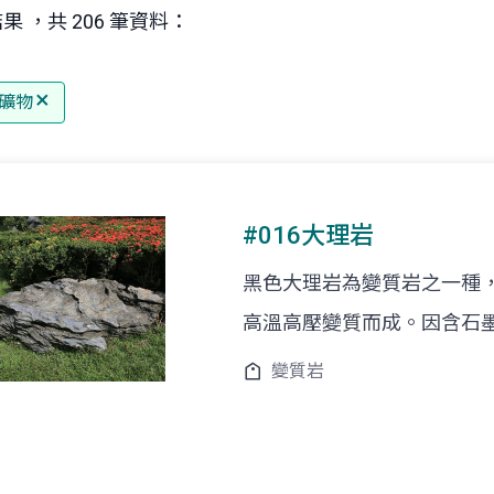
果 ，共 206 筆資料：
礦物
#016大理岩
黑色大理岩為變質岩之一種
高溫高壓變質而成。因含石
變質岩