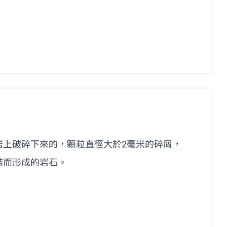
岩上破碎下來的，顆粒直徑大於2毫米的碎屑，
結而形成的岩石。