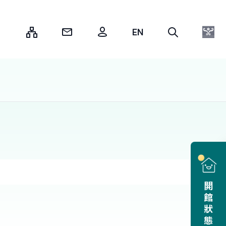
:::
開館狀態