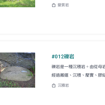
變質岩
#012礫岩
礫岩是一種沉積岩。由從母
經過搬運、沉積、壓實、膠
沉積岩