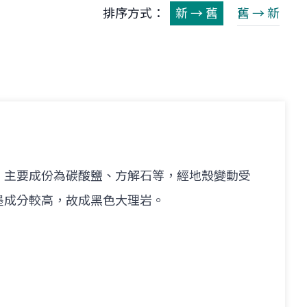
排序方式：
新 → 舊
舊 → 新
，主要成份為碳酸鹽、方解石等，經地殼變動受
墨成分較高，故成黑色大理岩。