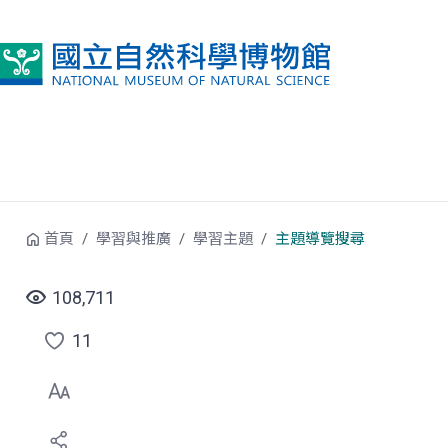
跳到中央內容區塊
首頁
學習與推廣
學習主題
主題導覽搜尋
108,711
11
點
選
喜