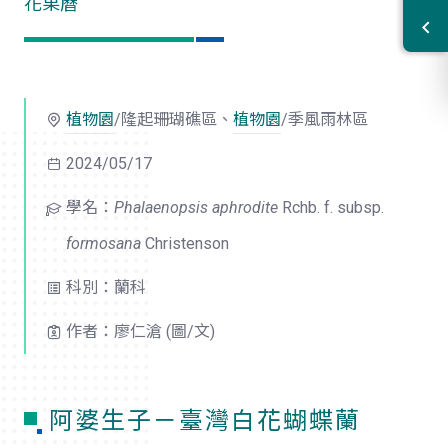
花果曆
植物園
/隆起珊瑚礁區、
植物園
/季風雨林區
2024/05/17
學名：
Phalaenopsis aphrodite
Rchb. f. subsp.
formosana
Christenson
科別：蘭科
作者：廖仁滄 (圖/文)
阿婆生子－臺灣白花蝴蝶蘭