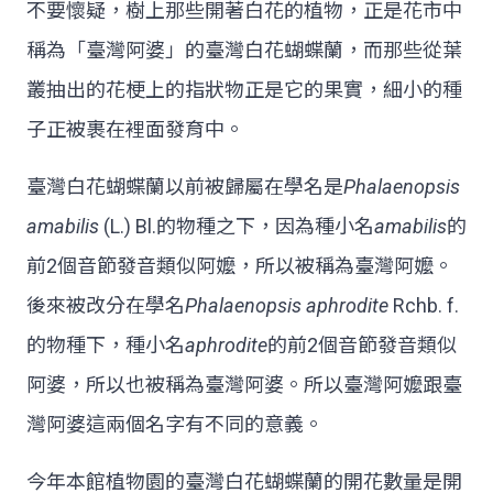
不要懷疑，樹上那些開著白花的植物，正是花市中
稱為「臺灣阿婆」的臺灣白花蝴蝶蘭，而那些從葉
叢抽出的花梗上的指狀物正是它的果實，細小的種
子正被裹在裡面發育中。
臺灣白花蝴蝶蘭以前被歸屬在學名是
Phalaenopsis
amabilis
(L.) Bl.的物種之下，因為種小名
amabilis
的
前2個音節發音類似阿嬤，所以被稱為臺灣阿嬤。
後來被改分在學名
Phalaenopsis aphrodite
Rchb. f.
的物種下，種小名
aphrodite
的前2個音節發音類似
阿婆，所以也被稱為臺灣阿婆。所以臺灣阿嬤跟臺
灣阿婆這兩個名字有不同的意義。
今年本館植物園的臺灣白花蝴蝶蘭的開花數量是開