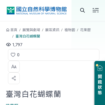
跳到中央內容區塊
全
站
首頁
展覽與劇場
展區資訊
植物園
花果曆
搜
臺灣白花蝴蝶蘭
尋
1,797
0
點
選
喜
開館狀態
歡
臺灣白花蝴蝶蘭