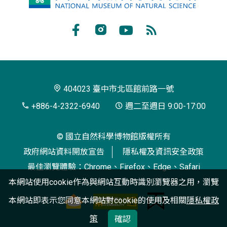
立
自
Facebook
Instagram
Youtube
RSS
然
訂
科
閱
學
404023 臺中市北區館前路一號
博
+886-4-2322-6940
週二至週日 9:00-17:00
物
© 國立自然科學博物館版權所有
館
政府網站資料開放宣告
隱私權及資訊安全政策
最佳瀏覽體驗：Chrome、Firefox、Edge、Safari
本網站使用cookie作為與網站互動時識別瀏覽器之用，瀏覽
本網站即表示您同意本網站對cookie的使用及相關
隱私權政
策
確認