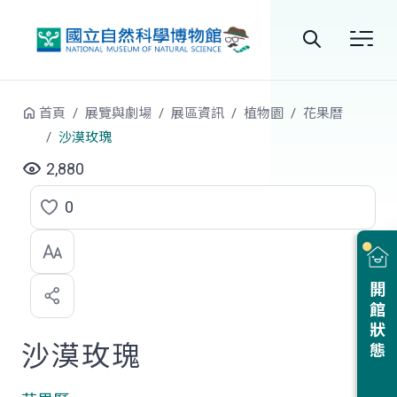
跳到中央內容區塊
全
站
首頁
展覽與劇場
展區資訊
植物園
花果曆
搜
沙漠玫瑰
尋
2,880
0
點
選
喜
開館狀態
歡
沙漠玫瑰