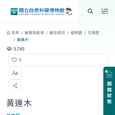
跳到中央內容區塊
全
站
首頁
展覽與劇場
展區資訊
植物園
花果曆
搜
黃連木
尋
3,745
1
點
選
喜
開館狀態
歡
黃連木