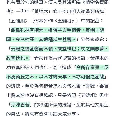
也有關於它的軼事。清人吳其濬所編《植物名實圖
考》一書中「黃連木」條下引用明人謝肇淛所撰
《五雜組》（俗本訛作《五雜俎》）中的記載：
「
曲阜孔林有楷木，相傳子貢手植者，其樹十餘
圍，今已枯死，其遺種延生甚蕃。
」到後來說它：
「
云敲之聲甚響而不裂，故宜棋也；枕之無惡夢，
故宜枕也。
」看來作為古代聖賢的遺跡，黃連木的
功效真的被人們強化，甚至造成「
今所存寥寥，反
不及商丘之木，以不才終天年，不亦可恨之甚哉
」
的遺憾。至於為何把黃連木與楷木畫上等號，事實
上吳其濬也沒有很確認，只是依照《五雜組》書中
「
芽味香苦
」的敘述所做的推論。至於其他文獻上
的用法，將來有機會再跟大家分享。