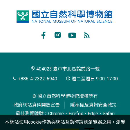
國
立
自
Facebook
Instagram
Youtube
RSS
然
訂
科
閱
學
404023 臺中市北區館前路一號
博
+886-4-2322-6940
週二至週日 9:00-17:00
物
© 國立自然科學博物館版權所有
館
政府網站資料開放宣告
隱私權及資訊安全政策
最佳瀏覽體驗：Chrome、Firefox、Edge、Safari
本網站使用cookie作為與網站互動時識別瀏覽器之用，瀏覽