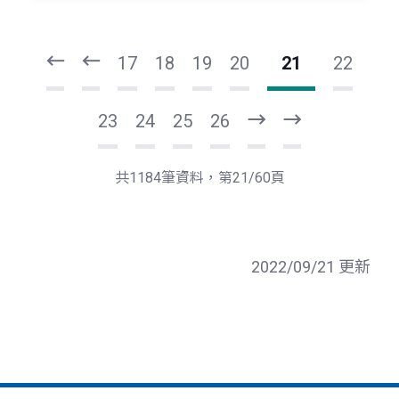
頁
頁
一
一
第
上
17
18
19
20
21
22
23
24
25
26
下
最
一
後
頁
一
共1184筆資料，第21/60頁
頁
2022/09/21 更新