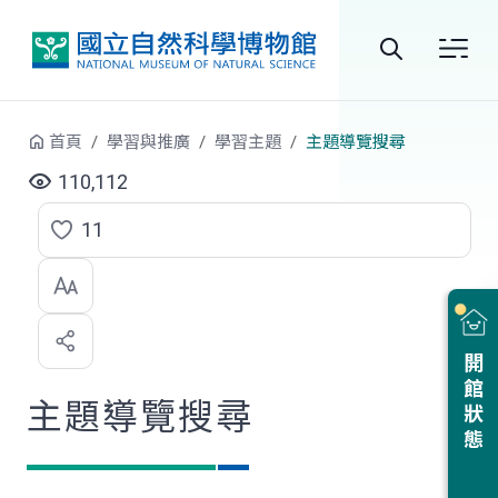
跳到中央內容區塊
全
站
首頁
學習與推廣
學習主題
主題導覽搜尋
搜
110,112
尋
11
點
選
喜
開館狀態
歡
主題導覽搜尋