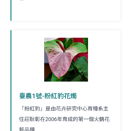
臺農1號-粉紅豹花燭
「粉紅豹」是由花卉研究中心育種系主
任莊耿彰在2006年育成的第一個火鶴花
新品種