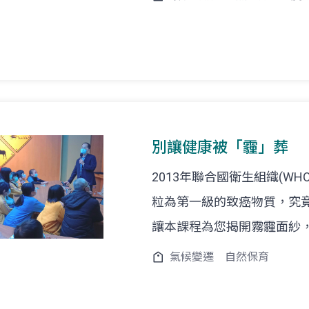
別讓健康被「霾」葬
2013年聯合國衛生組織(W
粒為第一級的致癌物質，究竟
讓本課程為您揭開霧霾面紗
氣候變遷
自然保育