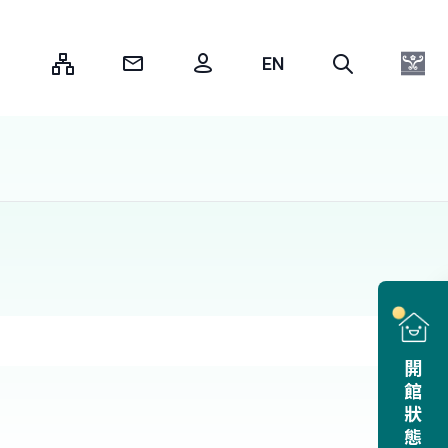
:::
開館狀態