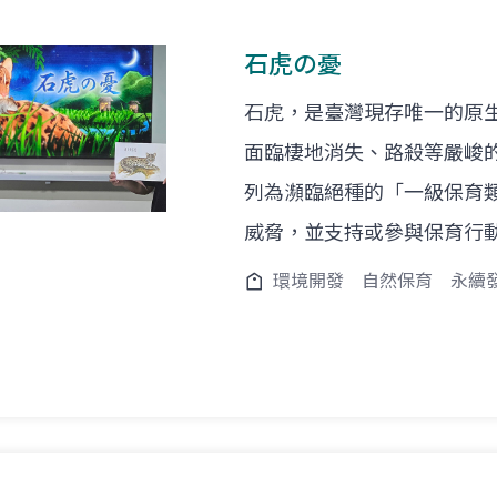
石虎の憂
石虎，是臺灣現存唯一的原
面臨棲地消失、路殺等嚴峻的
列為瀕臨絕種的「一級保育
威脅，並支持或參與保育行
環境開發
自然保育
永續