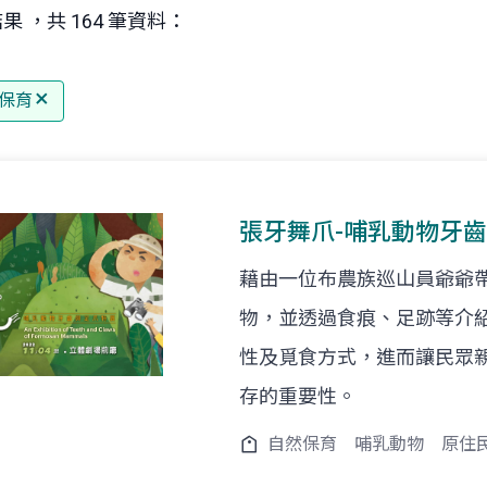
果 ，共 164 筆資料：
保育
張牙舞爪-哺乳動物牙
藉由一位布農族巡山員爺爺
物，並透過食痕、足跡等介
性及覓食方式，進而讓民眾
存的重要性。
自然保育
哺乳動物
原住