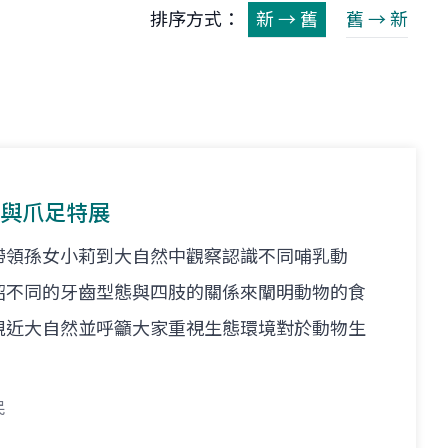
排序方式：
新 → 舊
舊 → 新
齒與爪足特展
帶領孫女小莉到大自然中觀察認識不同哺乳動
紹不同的牙齒型態與四肢的關係來闡明動物的食
親近大自然並呼籲大家重視生態環境對於動物生
民