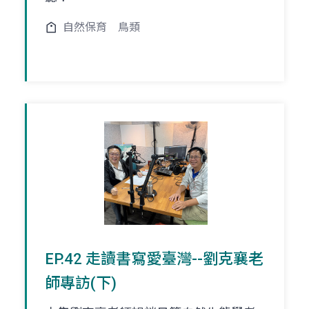
自然保育
鳥類
EP.42 走讀書寫愛臺灣--劉克襄老
師專訪(下)