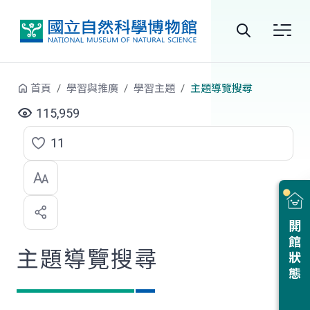
跳到中央內容區塊
全
站
首頁
學習與推廣
學習主題
主題導覽搜尋
搜
115,959
尋
11
點
選
喜
開館狀態
歡
主題導覽搜尋