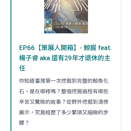
EP.66【策展人開箱】- 鯨掘 feat.
楊子睿 aka 還有29年才退休的主
任
你知道臺灣第一次挖掘到完整的鯨魚化
石，是在哪裡嗎？整個挖掘過程有哪些
辛苦又驚險的故事？從野外挖掘到清修
展示，究竟經歷了多少繁瑣又細緻的步
驟？