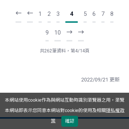
一
一
第
上
1
2
3
4
5
6
7
8
9
10
下
最
一
後
頁
一
共262筆資料，第4/14頁
頁
2022/09/21 更新
本網站使用cookie作為與網站互動時識別瀏覽器之用，瀏覽
本網站即表示您同意本網站對cookie的使用及相關
隱私權政
策
確認