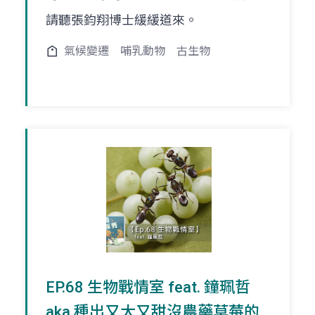
請聽張鈞翔博士緩緩道來。
氣候變遷
哺乳動物
古生物
EP.68 生物戰情室 feat. 鐘珮哲
aka 種出又大又甜沒農藥草莓的