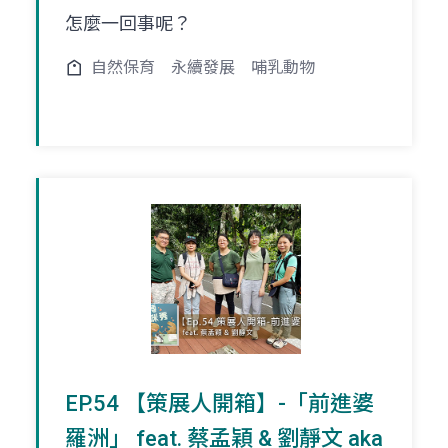
怎麼一回事呢？
自然保育
永續發展
哺乳動物
EP.54 【策展人開箱】-「前進婆
羅洲」 feat. 蔡孟穎 & 劉靜文 aka