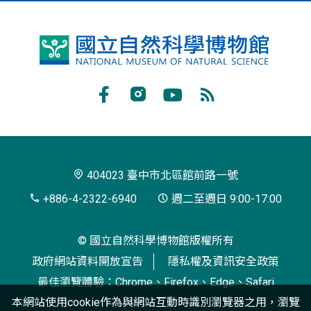
國
立
自
Facebook
Instagram
Youtube
RSS
然
訂
科
閱
學
404023 臺中市北區館前路一號
博
+886-4-2322-6940
週二至週日 9:00-17:00
物
© 國立自然科學博物館版權所有
館
政府網站資料開放宣告
隱私權及資訊安全政策
最佳瀏覽體驗：Chrome、Firefox、Edge、Safari
本網站使用cookie作為與網站互動時識別瀏覽器之用，瀏覽