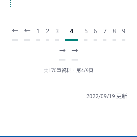
頁
頁
一
一
第
上
1
2
3
4
5
6
7
8
9
下
最
一
後
頁
一
共170筆資料，第4/9頁
頁
2022/09/19 更新