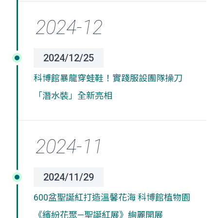
2024/12/25
科博館暴龍穿蛙鞋！實踐服設團隊操刀
「潛水裝」全新亮相
2024/11/29
600盆聖誕紅打造溫馨花海 科博館植物園
《繽紛花聚—聖誕紅展》絢麗開展