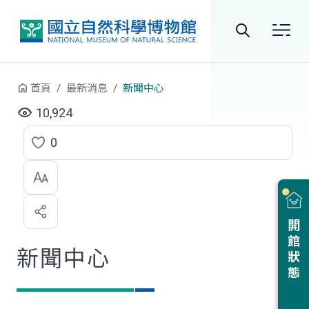
跳到中央內容區塊
全
站
首頁
最新消息
新聞中心
搜
10,924
尋
0
點
選
喜
開館狀態
歡
新聞中心