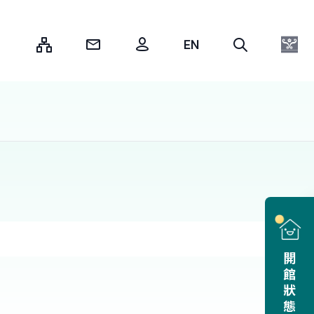
:::
開館狀態