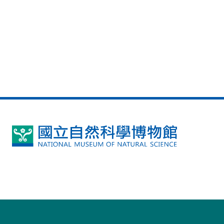
國
立
自
然
科
學