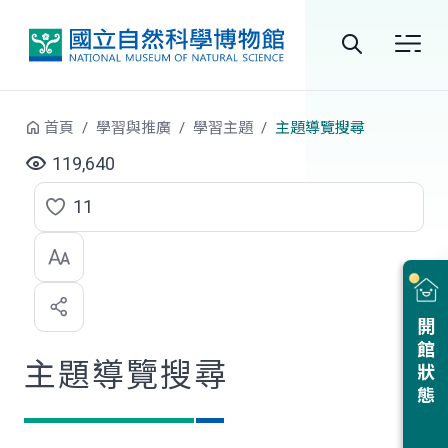
跳到中央內容區塊
全
站
首頁
學習與推廣
學習主題
主題導覽搜尋
搜
119,640
尋
11
點
選
喜
開館狀態
歡
主題導覽搜尋