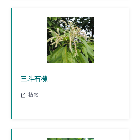
三斗石櫟
植物