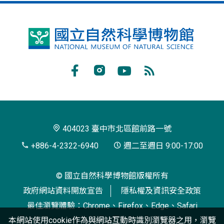
國
立
自
Facebook
Instagram
Youtube
RSS
然
訂
科
閱
學
404023 臺中市北區館前路一號
博
+886-4-2322-6940
週二至週日 9:00-17:00
物
© 國立自然科學博物館版權所有
館
政府網站資料開放宣告
隱私權及資訊安全政策
最佳瀏覽體驗：Chrome、Firefox、Edge、Safari
本網站使用cookie作為與網站互動時識別瀏覽器之用，瀏覽