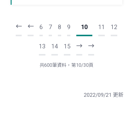
頁
頁
一
一
第
上
6
7
8
9
10
11
12
13
14
15
下
最
一
後
頁
一
共600筆資料，第10/30頁
頁
2022/09/21 更新